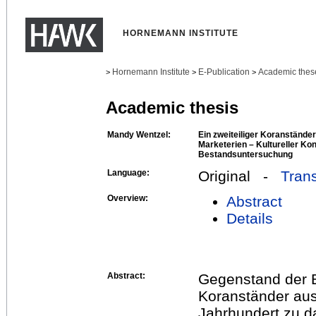
HORNEMANN INSTITUTE
Hornemann Institute
E-Publication
Academic thes
>
>
>
Academic thesis
Mandy Wentzel:
Ein zweiteiliger Koranstände
Marketerien – Kultureller Ko
Bestandsuntersuchung
Language:
Original -
Trans
Overview:
Abstract
Details
Abstract:
Gegenstand der Ba
Koranständer aus 
Jahrhundert zu da