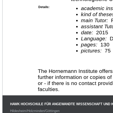
Details:
academic inst
kind of these
main Tutor:
P
assistant Tu
date:
2015
Language:
D
pages:
130
pictures:
75
The Hornemann Institute offers
further information or copies o
or - if there is no contact provi
faculties.
HAWK HOCHSCHULE FÜR ANGEWANDTE WISSENSCHAFT UND 
Hildesheim/Holzminden/Göttingen