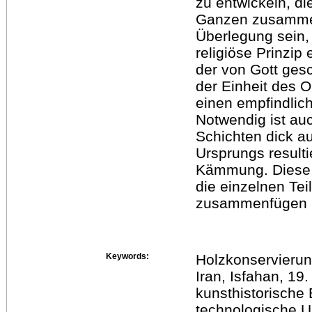
zu entwickeln, di
Ganzen zusammen
Überlegung sein,
religiöse Prinzip
der von Gott ges
der Einheit des O
einen empfindlich
Notwendig ist au
Schichten dick a
Ursprungs result
Kämmung. Diese M
die einzelnen Te
zusammenfügen l
Keywords:
Holzkonservierun
Iran, Isfahan, 1
kunsthistorische 
technologische 