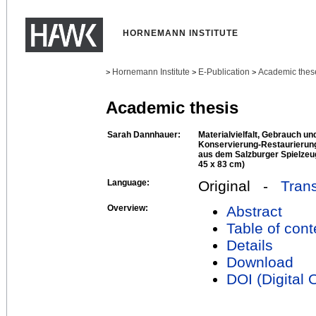
HORNEMANN INSTITUTE
Hornemann Institute
E-Publication
Academic thes
>
>
>
Academic thesis
Sarah Dannhauer:
Materialvielfalt, Gebrauch u
Konservierung-Restaurierun
aus dem Salzburger Spielzeu
45 x 83 cm)
Language:
Original -
Trans
Overview:
Abstract
Table of cont
Details
Download
DOI (Digital O