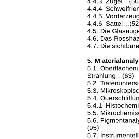
4.4.3. Zügel…(50
4.4.4. Schweifri
4.4.5. Vorderzeu
4.4.6. Sattel…(52
4.5. Die Glasau
4.6. Das Rossha
4.7. Die sichtbar
5. M aterialana
5.1. Oberflächenu
Strahlung…(63)
5.2. Tiefenunter
5.3. Mikroskopi
5.4. Querschliff
5.4.1. Histoche
5.5. Mikrochemi
5.6. Pigmentanal
(95)
5.7. Instrumente