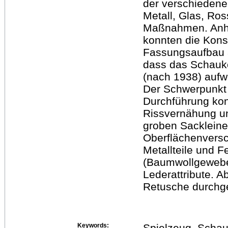
der verschiedenen
Metall, Glas, Ro
Maßnahmen. Anha
konnten die Kons
Fassungsaufbau a
dass das Schauke
(nach 1938) aufwe
Der Schwerpunkt d
Durchführung ko
Rissvernähung un
groben Sackleine
Oberflächenvers
Metallteile und 
(Baumwollgewebe,
Lederattribute. 
Retusche durchge
Keywords:
Spielzeug, Schau