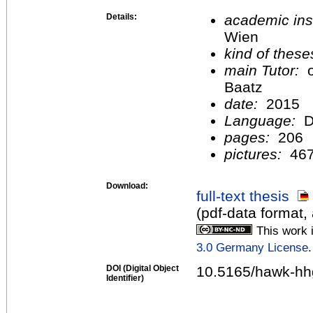
Details:
academic inst
Wien
kind of these
main Tutor:
o
Baatz
date:
2015
Language:
D
pages:
206
pictures:
46
Download:
full-text thesis
(pdf-data format,
This work 
3.0 Germany License
.
DOI (Digital Object
10.5165/hawk-hh
Identifier)