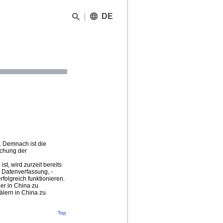
DE
. Demnach ist die
achung der
t, wird zurzeit bereits
 Datenverfassung, -
folgreich funktionieren.
er in China zu
lern in China zu
Top