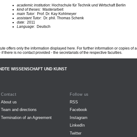
academic institution:
Hochschule für Technik und Wirtschaft Berlin
kind of theses:
Masterarbeit
main Tutor:
Prof. Dr. Kay Kohlmeyer
assistant Tutor:
Dr. phil. Thomas Schenk
date:
2011
Language:
Deutsch
te offers only the information displayed here. For further information or copies of
 if there is no contact provided - the secretariats of the respective faculties.
NDTE WISSENSCHAFT UND KUNST
Contact
Follow us
About us
RSS
Team and directions
Facebook
Termination of an Agreement
Instagram
LinkedIn
Twitter