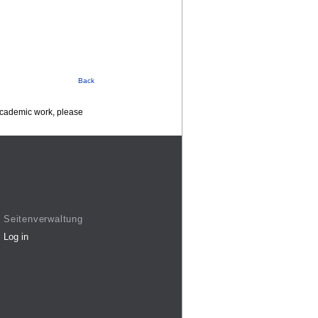
Back
 academic work, please
Seitenverwaltung
Log in