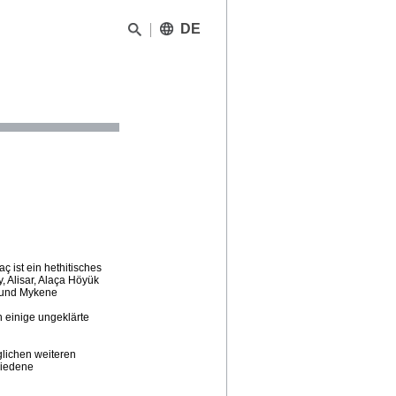
DE
 ist ein hethitisches
, Alisar, Alaça Höyük
 und Mykene
 einige ungeklärte
glichen weiteren
hiedene