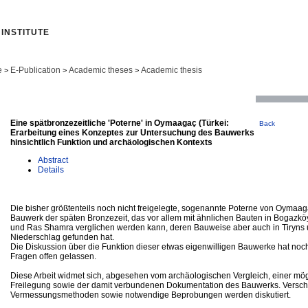
INSTITUTE
e
E-Publication
Academic theses
Academic thesis
>
>
>
Eine spätbronzezeitliche 'Poterne' in Oymaagaç (Türkei:
Back
Erarbeitung eines Konzeptes zur Untersuchung des Bauwerks
hinsichtlich Funktion und archäologischen Kontexts
Abstract
Details
Die bisher größtenteils noch nicht freigelegte, sogenannte Poterne von Oymaagaç
Bauwerk der späten Bronzezeit, das vor allem mit ähnlichen Bauten in Bogazköy
und Ras Shamra verglichen werden kann, deren Bauweise aber auch in Tiryns
Niederschlag gefunden hat.
Die Diskussion über die Funktion dieser etwas eigenwilligen Bauwerke hat noch
Fragen offen gelassen.
Diese Arbeit widmet sich, abgesehen vom archäologischen Vergleich, einer mö
Freilegung sowie der damit verbundenen Dokumentation des Bauwerks. Versc
Vermessungsmethoden sowie notwendige Beprobungen werden diskutiert.