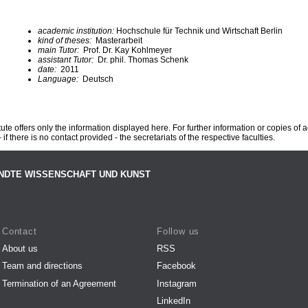
academic institution:
Hochschule für Technik und Wirtschaft Berlin
kind of theses:
Masterarbeit
main Tutor:
Prof. Dr. Kay Kohlmeyer
assistant Tutor:
Dr. phil. Thomas Schenk
date:
2011
Language:
Deutsch
te offers only the information displayed here. For further information or copies of
 if there is no contact provided - the secretariats of the respective faculties.
NDTE WISSENSCHAFT UND KUNST
Contact
Follow us
About us
RSS
Team and directions
Facebook
Termination of an Agreement
Instagram
LinkedIn