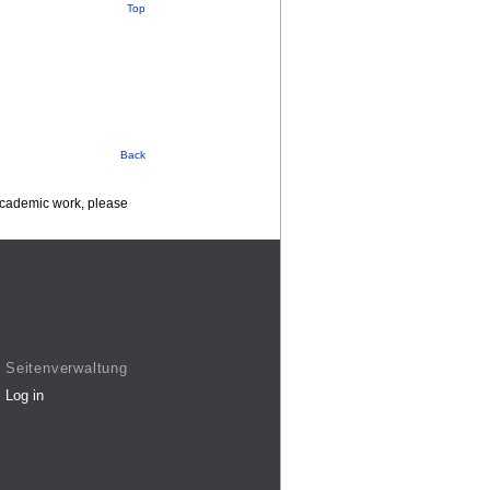
Top
Back
 academic work, please
Seitenverwaltung
Log in