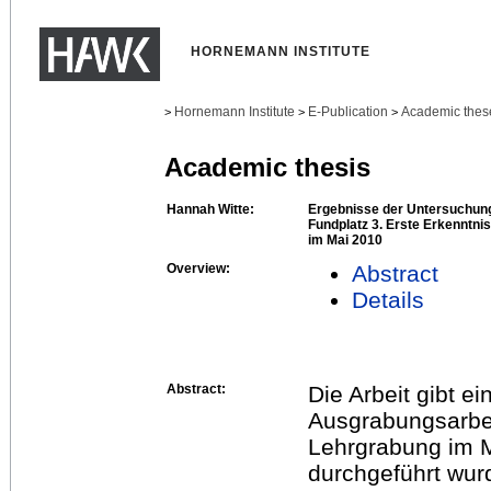
HORNEMANN INSTITUTE
Hornemann Institute
E-Publication
Academic thes
>
>
>
Academic thesis
Hannah Witte:
Ergebnisse der Untersuchun
Fundplatz 3. Erste Erkenntn
im Mai 2010
Overview:
Abstract
Details
Abstract:
Die Arbeit gibt e
Ausgrabungsarbei
Lehrgrabung im M
durchgeführt wur