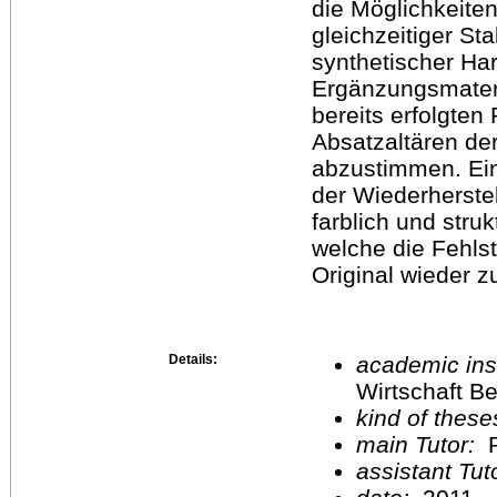
die Möglichkeiten
gleichzeitiger Sta
synthetischer Ha
Ergänzungsmater
bereits erfolgten
Absatzaltären de
abzustimmen. Ein
der Wiederherste
farblich und str
welche die Fehls
Original wieder z
Details:
academic inst
Wirtschaft Be
kind of these
main Tutor:
P
assistant Tu