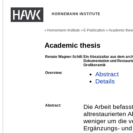
HORNEMANN INSTITUTE
Hornemann Institute
E-Publication
Academic thes
>
>
>
Academic thesis
Renate Wagner-Schill:
Ein Absatzaltar aus dem arch
Dokumentation und Restaurier
Großkeramik
Overview:
Abstract
Details
Abstract:
Die Arbeit befass
altrestaurierten 
weniger um die v
Ergänzungs- und 