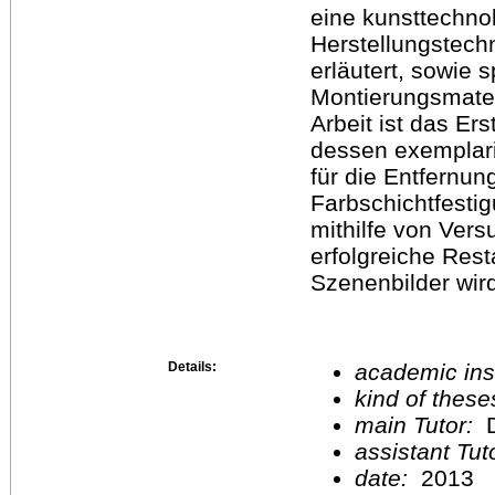
eine kunsttechno
Herstellungstech
erläutert, sowie 
Montierungsmateri
Arbeit ist das Er
dessen exemplar
für die Entfernun
Farbschichtfesti
mithilfe von Vers
erfolgreiche Rest
Szenenbilder wir
Details:
academic inst
kind of these
main Tutor:
D
assistant Tu
date:
2013