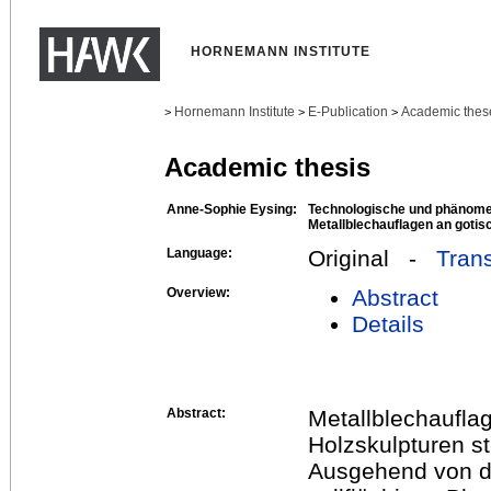
HORNEMANN INSTITUTE
Hornemann Institute
E-Publication
Academic thes
>
>
>
Academic thesis
Anne-Sophie Eysing:
Technologische und phänome
Metallblechauflagen an gotis
Language:
Original -
Trans
Overview:
Abstract
Details
Abstract:
Metallblechauflag
Holzskulpturen s
Ausgehend von de