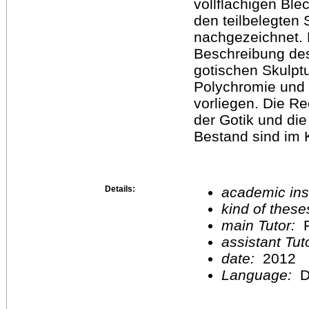
vollflächigen Bl
den teilbelegten 
nachgezeichnet. 
Beschreibung de
gotischen Skulptu
Polychromie und 
vorliegen. Die R
der Gotik und di
Bestand sind im K
Details:
academic inst
kind of these
main Tutor:
P
assistant Tu
date:
2012
Language:
D