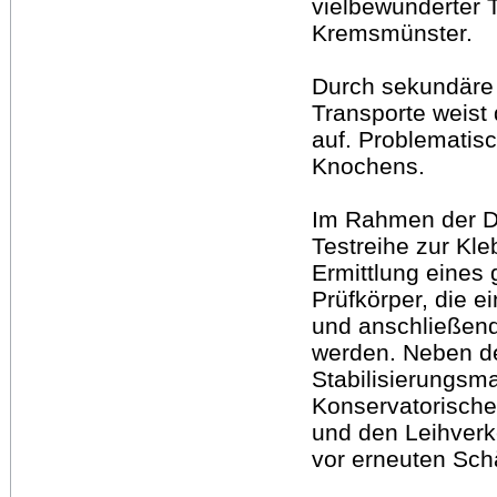
vielbewunderter 
Kremsmünster.
Durch sekundäre 
Transporte weist
auf. Problematisc
Knochens.
Im Rahmen der Di
Testreihe zur Kl
Ermittlung eines 
Prüfkörper, die e
und anschließend 
werden. Neben de
Stabilisierungs
Konservatorische 
und den Leihverk
vor erneuten Sc