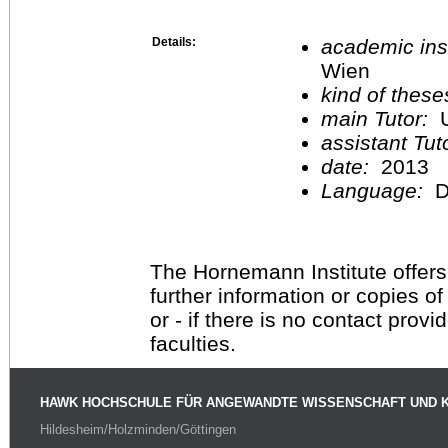
Details:
academic inst
Wien
kind of these
main Tutor:
U
assistant Tu
date:
2013
Language:
D
The Hornemann Institute offers
further information or copies o
or - if there is no contact provi
faculties.
HAWK HOCHSCHULE FÜR ANGEWANDTE WISSENSCHAFT UND 
Hildesheim/Holzminden/Göttingen