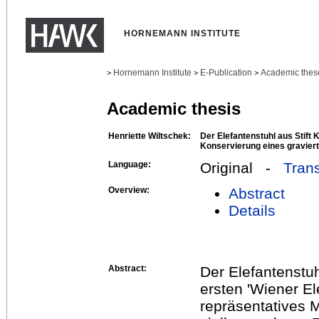
HORNEMANN INSTITUTE
Hornemann Institute
E-Publication
Academic thes
>
>
>
Academic thesis
Henriette Wiltschek:
Der Elefantenstuhl aus Stift
Konservierung eines gravier
Language:
Original -
Trans
Overview:
Abstract
Details
Abstract:
Der Elefantenst
ersten 'Wiener El
repräsentatives M