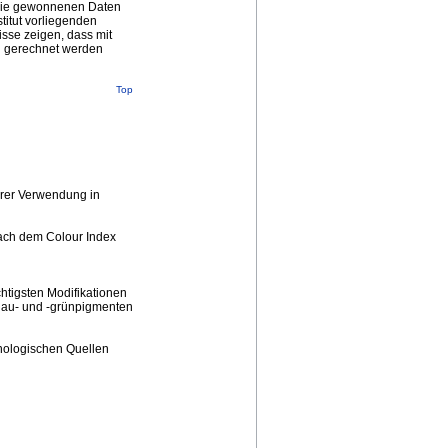
n die gewonnenen Daten
titut vorliegenden
sse zeigen, dass mit
ng gerechnet werden
Top
hrer Verwendung in
ach dem Colour Index
tigsten Modifikationen
lau- und -grünpigmenten
hnologischen Quellen