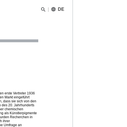
DE
n erste Vertreter 1936
n Markt eingeführt
h, dass sie sich von den
nn des 20. Jahrhunderts
iner chemischen
ung als Künstlerpigmente
wurden Recherchen in
h ihrer
ine Umfrage an