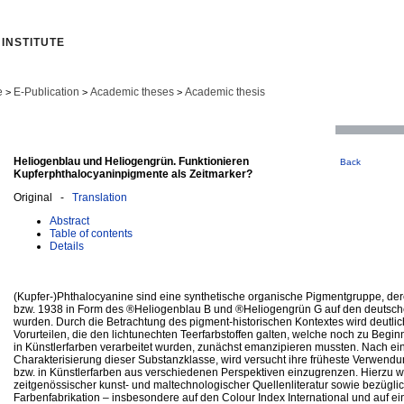
INSTITUTE
e
E-Publication
Academic theses
Academic thesis
>
>
>
Heliogenblau und Heliogengrün. Funktionieren
Back
Kupferphthalocyaninpigmente als Zeitmarker?
Original -
Translation
Abstract
Table of contents
Details
(Kupfer-)Phthalocyanine sind eine synthetische organische Pigmentgruppe, dere
bzw. 1938 in Form des ®Heliogenblau B und ®Heliogengrün G auf den deutsche
wurden. Durch die Betrachtung des pigment-historischen Kontextes wird deutlic
Vorurteilen, die den lichtunechten Teerfarbstoffen galten, welche noch zu Begi
in Künstlerfarben verarbeitet wurden, zunächst emanzipieren mussten. Nach e
Charakterisierung dieser Substanzklasse, wird versucht ihre früheste Verwend
bzw. in Künstlerfarben aus verschiedenen Perspektiven einzugrenzen. Hierzu 
zeitgenössischer kunst- und maltechnologischer Quellenliteratur sowie bezüglic
Farbenfabrikation – insbesondere auf den Colour Index International und auf e