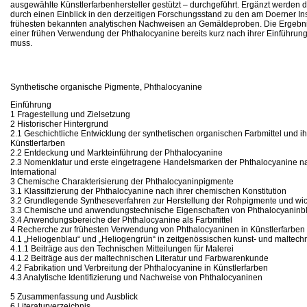
ausgewählte Künstlerfarbenhersteller gestützt – durchgeführt. Ergänzt werde
durch einen Einblick in den derzeitigen Forschungsstand zu den am Doerner Ins
frühesten bekannten analytischen Nachweisen an Gemäldeproben. Die Ergebni
einer frühen Verwendung der Phthalocyanine bereits kurz nach ihrer Einführu
muss.
Synthetische organische Pigmente, Phthalocyanine
Einführung
1 Fragestellung und Zielsetzung
2 Historischer Hintergrund
2.1 Geschichtliche Entwicklung der synthetischen organischen Farbmittel und i
Künstlerfarben
2.2 Entdeckung und Markteinführung der Phthalocyanine
2.3 Nomenklatur und erste eingetragene Handelsmarken der Phthalocyanine n
International
3 Chemische Charakterisierung der Phthalocyaninpigmente
3.1 Klassifizierung der Phthalocyanine nach ihrer chemischen Konstitution
3.2 Grundlegende Syntheseverfahren zur Herstellung der Rohpigmente und wich
3.3 Chemische und anwendungstechnische Eigenschaften von Phthalocyaninb
3.4 Anwendungsbereiche der Phthalocyanine als Farbmittel
4 Recherche zur frühesten Verwendung von Phthalocyaninen in Künstlerfarben
4.1 „Heliogenblau“ und „Heliogengrün“ in zeitgenössischen kunst- und maltec
4.1.1 Beiträge aus den Technischen Mitteilungen für Malerei
4.1.2 Beiträge aus der maltechnischen Literatur und Farbwarenkunde
4.2 Fabrikation und Verbreitung der Phthalocyanine in Künstlerfarben
4.3 Analytische Identifizierung und Nachweise von Phthalocyaninen
5 Zusammenfassung und Ausblick
6 Literaturverzeichnis