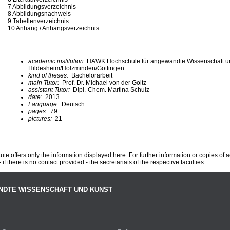
7 Abbildungsverzeichnis
8 Abbildungsnachweis
9 Tabellenverzeichnis
10 Anhang / Anhangsverzeichnis
academic institution:
HAWK Hochschule für angewandte Wissenschaft u
Hildesheim/Holzminden/Göttingen
kind of theses:
Bachelorarbeit
main Tutor:
Prof. Dr. Michael von der Goltz
assistant Tutor:
Dipl.-Chem. Martina Schulz
date:
2013
Language:
Deutsch
pages:
79
pictures:
21
te offers only the information displayed here. For further information or copies of
 if there is no contact provided - the secretariats of the respective faculties.
NDTE WISSENSCHAFT UND KUNST