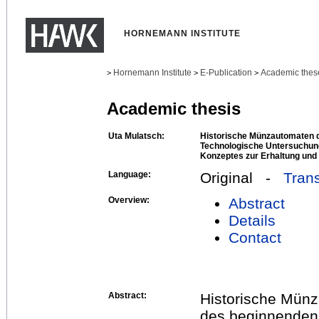
HORNEMANN INSTITUTE
Hornemann Institute
E-Publication
Academic thes
>
>
>
Academic thesis
Uta Mulatsch:
Historische Münzautomaten
Technologische Untersuchung
Konzeptes zur Erhaltung und 
Language:
Original -
Trans
Overview:
Abstract
Details
Contact
Abstract:
Historische Mün
des beginnenden 