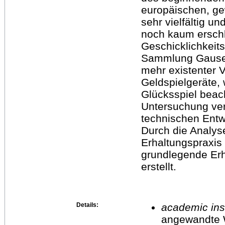
europäischen, ge
sehr vielfältig u
noch kaum erschl
Geschicklichkeit
Sammlung Gauselm
mehr existenter 
Geldspielgeräte,
Glücksspiel beac
Untersuchung verd
technischen Entwi
Durch die Analys
Erhaltungspraxis
grundlegende Erh
erstellt.
Details:
academic inst
angewandte 