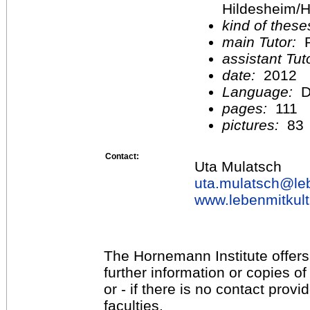
Hildesheim/H
kind of these
main Tutor:
P
assistant Tu
date:
2012
Language:
D
pages:
111
pictures:
83
Contact:
Uta Mulatsch
uta.mulatsch@
le
www.lebenmitkult
The Hornemann Institute offers
further information or copies o
or - if there is no contact provi
faculties.