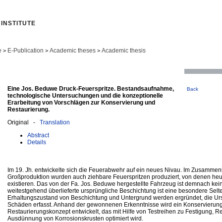
INSTITUTE
e
E-Publication
Academic theses
Academic thesis
>
>
>
Eine Jos. Beduwe Druck-Feuerspritze. Bestandsaufnahme,
Back
technologische Untersuchungen und die konzeptionelle
Erarbeitung von Vorschlägen zur Konservierung und
Restaurierung.
Original -
Translation
Abstract
Details
Im 19. Jh. entwickelte sich die Feuerabwehr auf ein neues Nivau. Im Zusammenh
Großproduktion wurden auch ziehbare Feuerspritzen produziert, von denen he
existieren. Das von der Fa. Jos. Beduwe hergestellte Fahrzeug ist demnach kein
weitestgehend überlieferte ursprüngliche Beschichtung ist eine besondere Selt
Erhaltungszustand von Beschichtung und Untergrund werden ergründet, die Ur
Schäden erfasst. Anhand der gewonnenen Erkenntnisse wird ein Konservierun
Restaurierungskonzept entwickelt, das mit Hilfe von Testreihen zu Festigung, R
Ausdünnung von Korrosionskrusten optimiert wird.