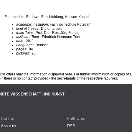
Feuerspritze, Beduwe, Beschichtung, Hessen-Kassel
academic institution:
Fachhochschule Potsdam
kind of theses:
Diplomarbeit
main Tutor:
Prof. Dipl. Rest Jörg Freitag
assistant Tutor:
Friedrich-Hermann Trier
date:
2011
Language:
Deutsch
pages:
94
pictures:
25
te offers only the information displayed here. For further information or copies of
 if there is no contact provided - the secretariats of the respective faculties.
NDTE WISSENSCHAFT UND KUNST
Contact
Follow us
About us
RSS