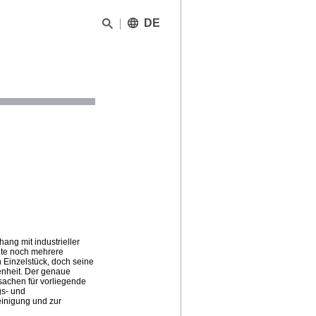
DE
ang mit industrieller
ute noch mehrere
 Einzelstück, doch seine
enheit. Der genaue
sachen für vorliegende
gs- und
einigung und zur