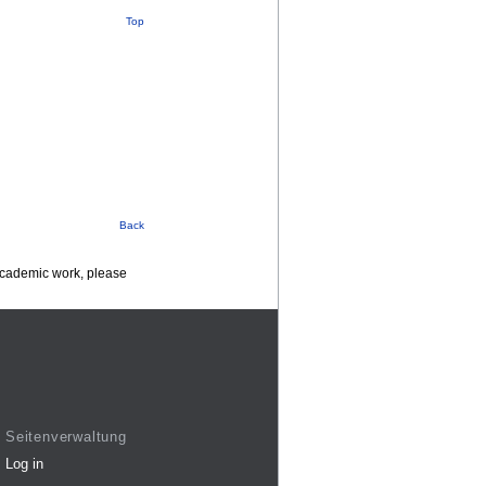
Top
Back
 academic work, please
Seitenverwaltung
Log in