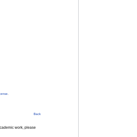
cense
.
Back
 academic work, please