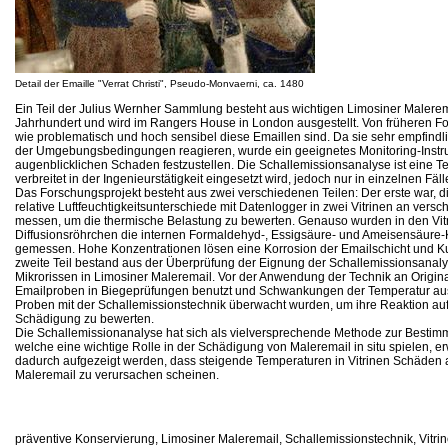
Detail der Emaille "Verrat Christi", Pseudo-Monvaerni, ca. 1480
Ein Teil der Julius Wernher Sammlung besteht aus wichtigen Limosiner Malerem
Jahrhundert und wird im Rangers House in London ausgestellt. Von früheren F
wie problematisch und hoch sensibel diese Emaillen sind. Da sie sehr empfind
der Umgebungsbedingungen reagieren, wurde ein geeignetes Monitoring-Instru
augenblicklichen Schaden festzustellen. Die Schallemissionsanalyse ist eine T
verbreitet in der Ingenieurstätigkeit eingesetzt wird, jedoch nur in einzelnen Fäl
Das Forschungsprojekt besteht aus zwei verschiedenen Teilen: Der erste war, d
relative Luftfeuchtigkeitsunterschiede mit Datenlogger in zwei Vitrinen an vers
messen, um die thermische Belastung zu bewerten. Genauso wurden in den Vitr
Diffusionsröhrchen die internen Formaldehyd-, Essigsäure- und Ameisensäure
gemessen. Hohe Konzentrationen lösen eine Korrosion der Emailschicht und Ku
zweite Teil bestand aus der Überprüfung der Eignung der Schallemissionsanaly
Mikrorissen in Limosiner Maleremail. Vor der Anwendung der Technik an Origi
Emailproben in Biegeprüfungen benutzt und Schwankungen der Temperatur aus
Proben mit der Schallemissionstechnik überwacht wurden, um ihre Reaktion auf 
Schädigung zu bewerten.
Die Schallemissionanalyse hat sich als vielversprechende Methode zur Bestim
welche eine wichtige Rolle in der Schädigung von Maleremail in situ spielen, e
dadurch aufgezeigt werden, dass steigende Temperaturen in Vitrinen Schäden
Maleremail zu verursachen scheinen.
präventive Konservierung, Limosiner Maleremail, Schallemissionstechnik, Vitri