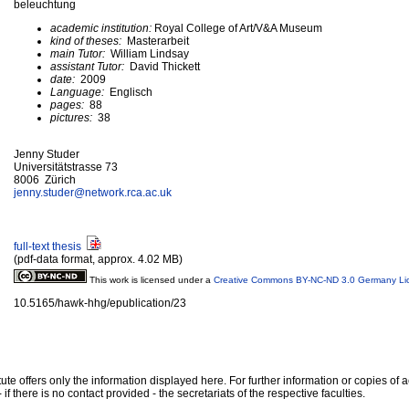
beleuchtung
academic institution:
Royal College of Art/V&A Museum
kind of theses:
Masterarbeit
main Tutor:
William Lindsay
assistant Tutor:
David Thickett
date:
2009
Language:
Englisch
pages:
88
pictures:
38
Jenny Studer
Universitätstrasse 73
8006 Zürich
jenny.studer@
network.rca.ac.uk
full-text thesis
(pdf-data format, approx. 4.02 MB)
This work is licensed under a
Creative Commons BY-NC-ND 3.0 Germany Li
10.5165/hawk-hhg/epublication/23
te offers only the information displayed here. For further information or copies of
 if there is no contact provided - the secretariats of the respective faculties.