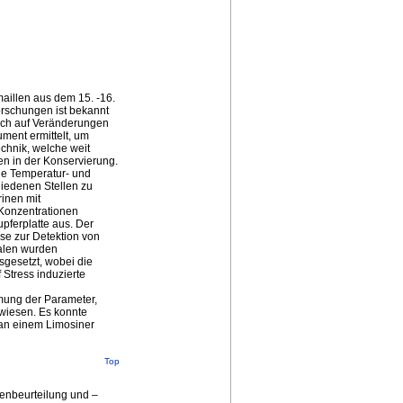
aillen aus dem 15. -16.
orschungen ist bekannt
lich auf Veränderungen
ment ermittelt, um
echnik, welche weit
len in der Konservierung.
ie Temperatur- und
chiedenen Stellen zu
inen mit
-Konzentrationen
pferplatte aus. Der
se zur Detektion von
nalen wurden
gesetzt, wobei die
Stress induzierte
mung der Parameter,
rwiesen. Es konnte
 an einem Limosiner
Top
nenbeurteilung und –