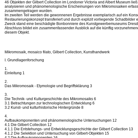
46 Objekten der Gilbert Collection im Londoner Victoria and Albert Museum ließ
analysieren und phänomenologische Erscheinungen von Mikromosaiken erfasse
zusammengetragen wurden.
Im zweiten Teil werden die gewonnenen Ergebnisse exemplarisch auf ein Kons
Restaurierungskonzept transferiert und durch explizit vorliegende Schadbilder e
Zweck stand eine beschädigte Bonbonniere des Kunstgewerbemuseums Dresd
Abschluss bildet ein zusammenfassender Ausblick auf die künftig vorzuneh
diesem Objekt.
Mikromosaik, mosaico filato, Gilbert Collection, Kunsthandwerk
I. Grundlagenforschung
1.
Einleitung 1
2.
Das Mikromosaik - Etymologie und Begriffsklärung 3
3.
Die Technik- und Kulturgeschichte des Mikromosaiks 6
3.1 Betrachtungen zur technologischen Entwicklung 6
3.2 Kunst- und kulturhistorische Hintergründe 8
4.
Aufbaukomponenten und phänomenologische Untersuchungen 12
4.1 Die Gilbert Collection 12
4.1.1 Die Entstehungs- und Entwicklungsgeschichte der Gilbert Collection 13
4.1.2 Die Selektion und Untersuchung von Gilbert-Objekten 15
4.2 Die Aufbaukomponenten 16