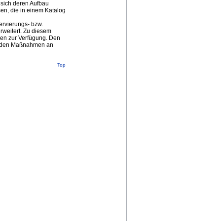
 sich deren Aufbau
n, die in einem Katalog
ervierungs- bzw.
rweitert. Zu diesem
en zur Verfügung. Den
menden Maßnahmen an
Top