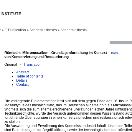
INSTITUTE
e
E-Publication
Academic theses
Academic thesis
>
>
>
Römische Mikromosaiken - Grundlagenforschung im Kontext
Back
von Konservierung und Restaurierung
Original -
Translation
Abstract
Table of contents
Details
Contact
Die vorliegende Diplomarbeit befasst sich mit dem gegen Ende des 18.Jhs. in 
Mosaiktypus des mosaico filato, das im Deutschen allgemeinhin als Mikromosai
Widmete sich die zum Thema erschienene Literatur der letzten Jahre umfassen
Technikgeschichte, wurde der Versuch unternommen diesen Wissensstand auf
fortführende Überlegungen in einen konservatorischen und restauratorisch r
zu stellen.
Die Auswertung und Erweiterung des Kenntnisstandes ist Inhalt des ersten Teile
sind Betrachtungen zur Begriffsklärung sowie der technologischen und künstler