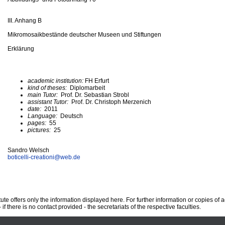
III. Anhang B
Mikromosaikbestände deutscher Museen und Stiftungen
Erklärung
academic institution:
FH Erfurt
kind of theses:
Diplomarbeit
main Tutor:
Prof. Dr. Sebastian Strobl
assistant Tutor:
Prof. Dr. Christoph Merzenich
date:
2011
Language:
Deutsch
pages:
55
pictures:
25
Sandro Welsch
boticelli-creationi@
web.de
te offers only the information displayed here. For further information or copies of
 if there is no contact provided - the secretariats of the respective faculties.