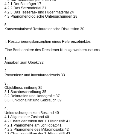
4.2.1 Der Bildträger 17
4.2.2 Das Setzmaterial 21
4.2.3 Das Tesserae- und Fugenmaterial 24
4.3 Phänomenologische Untersuchungen 28
5.
Konservatorisch/ Restauratorische Diskussion 30
II. Restaurierungskonzeption eines Referenzobjektes
Eine Bonbonniere des Dresdener Kunstgewerbemuseums
1.
Angaben zum Objekt 32
2.
Provenienz und Inventarnachweis 33
3.
Objektbeschreibung 35
3.1 Sachbeschreibung 35
3.2 Dekoration und Ikonografie 37
3.3 Funktionalität und Gebrauch 39
4.
Untersuchungen zum Bestand 40
4.1 Allgemeiner Zustand 40
4.2 Charakteristiken der 1. Historizität 41
4.2.1 Phänomene am Schildpatt 41
4.2.2 Phänomene des Mikromosaiks 42
4.3 Charakteristiken der 2. Historizität 43