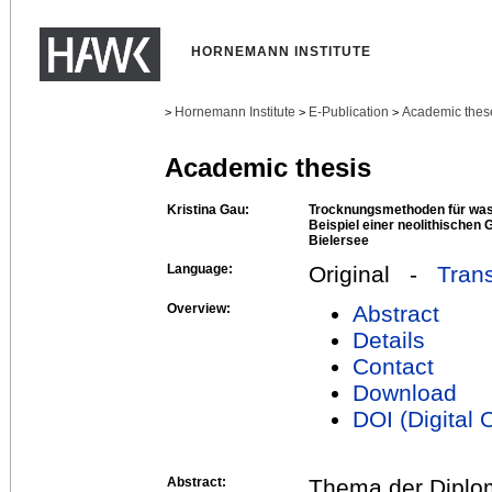
HORNEMANN INSTITUTE
Hornemann Institute
E-Publication
Academic thes
>
>
>
Academic thesis
Kristina Gau:
Trocknungsmethoden für was
Beispiel einer neolithischen
Bielersee
Language:
Original -
Trans
Overview:
Abstract
Details
Contact
Download
DOI (Digital O
Abstract:
Thema der Diploma