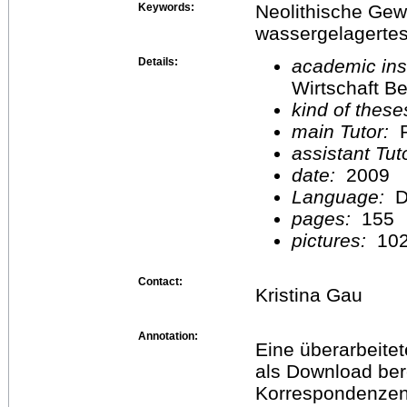
Keywords:
Neolithische Gew
wassergelagertes 
Details:
academic inst
Wirtschaft Be
kind of these
main Tutor:
P
assistant Tu
date:
2009
Language:
D
pages:
155
pictures:
10
Contact:
Kristina Gau
Annotation:
Eine überarbeitet
als Download bere
Korrespondenzen