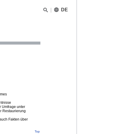
DE
sames
ntnisse
r Umfrage unter
er Restaurierung
 auch Fakten über
Top