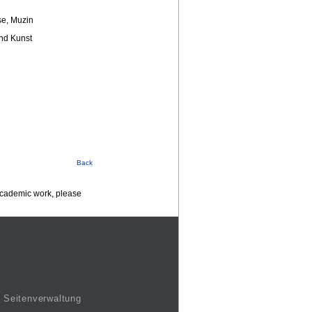
se, Muzin
nd Kunst
Back
 academic work, please
Seitenverwaltung