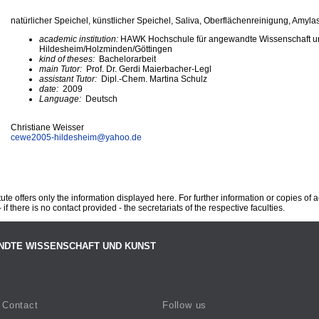
natürlicher Speichel, künstlicher Speichel, Saliva, Oberflächenreinigung, Amyla
academic institution:
HAWK Hochschule für angewandte Wissenschaft u
Hildesheim/Holzminden/Göttingen
kind of theses:
Bachelorarbeit
main Tutor:
Prof. Dr. Gerdi Maierbacher-Legl
assistant Tutor:
Dipl.-Chem. Martina Schulz
date:
2009
Language:
Deutsch
Christiane Weisser
cewe2005-hildesheim@
yahoo.de
te offers only the information displayed here. For further information or copies of
 if there is no contact provided - the secretariats of the respective faculties.
NDTE WISSENSCHAFT UND KUNST
Contact
Follow us