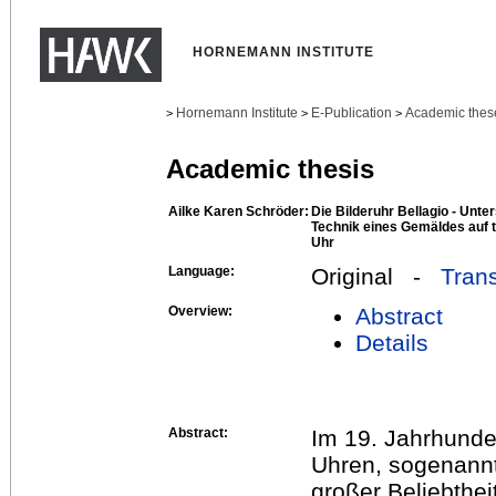
HORNEMANN INSTITUTE
Hornemann Institute
E-Publication
Academic thes
>
>
>
Academic thesis
Ailke Karen Schröder:
Die Bilderuhr Bellagio - Unt
Technik eines Gemäldes auf te
Uhr
Language:
Original -
Trans
Overview:
Abstract
Details
Abstract:
Im 19. Jahrhunder
Uhren, sogenannt
großer Beliebtheit