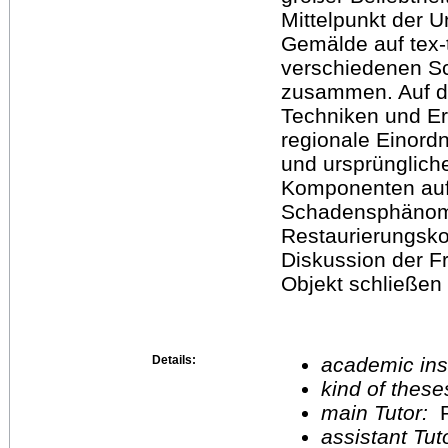
Mittelpunkt der U
Gemälde auf tex-t
verschiedenen S
zusammen. Auf di
Techniken und Er
regionale Einord
und ursprünglich
Komponenten auf.
Schadensphänome
Restaurierungskon
Diskussion der 
Objekt schließen 
Details:
academic inst
kind of these
main Tutor:
P
assistant Tu