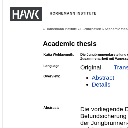
HORNEMANN INSTITUTE
Hornemann Institute
E-Publication
Academic thes
>
>
>
Academic thesis
Katja Wohlgemuth:
Die Jungbrunnendarstellung d
Zusammenarbeit mit Vaness
Language:
Original -
Trans
Overview:
Abstract
Details
Abstract:
Die vorliegende D
Befundsicherung
der Jungbrunnen-