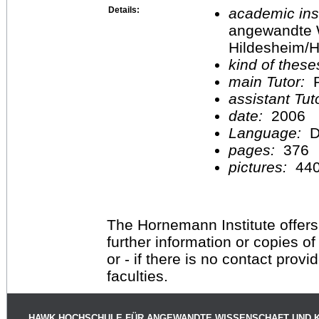
Details:
academic inst
angewandte 
Hildesheim/H
kind of these
main Tutor:
P
assistant Tu
date:
2006
Language:
D
pages:
376
pictures:
44
The Hornemann Institute offers
further information or copies o
or - if there is no contact provi
faculties.
HAWK HOCHSCHULE FÜR ANGEWANDTE WISSENSCHAFT UND 