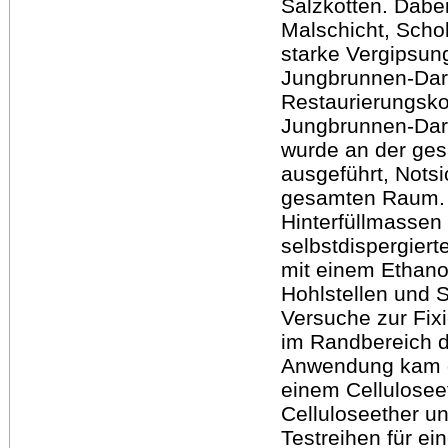
Salzkotten. Dabei
Malschicht, Scho
starke Vergipsun
Jungbrunnen-Dars
Restaurierungsko
Jungbrunnen-Dars
wurde an der ge
ausgeführt, Not
gesamten Raum. 
Hinterfüllmassen 
selbstdispergier
mit einem Ethanol
Hohlstellen und 
Versuche zur Fix
im Randbereich d
Anwendung kam di
einem Cellulose
Celluloseether u
Testreihen für e