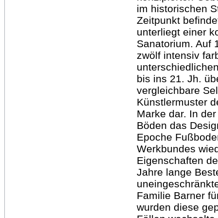
im historischen 
Zeitpunkt befinde
unterliegt einer 
Sanatorium. Auf 
zwölf intensiv fa
unterschiedliche
bis ins 21. Jh. üb
vergleichbare Se
Künstlermuster d
Marke dar. In der
Böden das Design
Epoche Fußboden
Werkbundes wiede
Eigenschaften de
Jahre lange Best
uneingeschränkte
Familie Barner f
wurden diese gepf