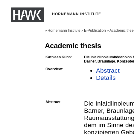
HORNEMANN INSTITUTE
Hornemann Institute
E-Publication
Academic thes
>
>
>
Academic thesis
Kathleen Kühn:
Die Inlaidlinoleumböden von A
Barner, Braunlage. Konzepte
Overview:
Abstract
Details
Abstract:
Die Inlaidlinole
Barner, Braunlage
Raumausstattung 
dem im Sinne des
konzipierten Geb