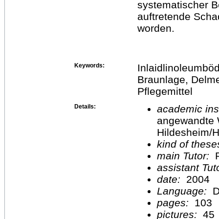
systematischer B
auftretende Schad
worden.
Keywords:
Inlaidlinoleumböd
Braunlage, Delm
Pflegemittel
Details:
academic inst
angewandte 
Hildesheim/H
kind of these
main Tutor:
P
assistant Tu
date:
2004
Language:
D
pages:
103
pictures:
45