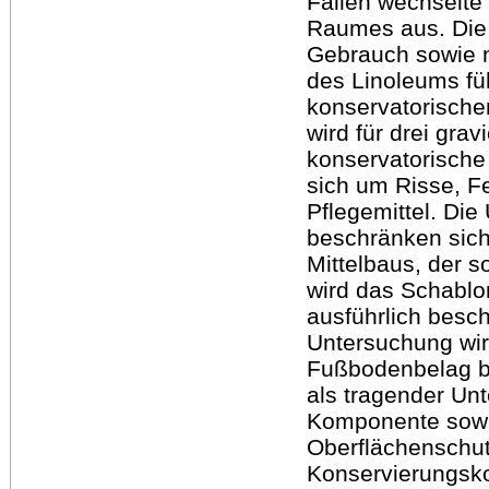
Fällen wechselt
Raumes aus. Die
Gebrauch sowie m
des Linoleums fü
konservatorische
wird für drei gr
konservatorische
sich um Risse, Fe
Pflegemittel. Di
beschränken sich
Mittelbaus, der 
wird das Schablon
ausführlich besc
Untersuchung wird
Fußbodenbelag be
als tragender Unt
Komponente sowie
Oberflächenschutz
Konservierungsko