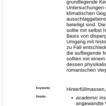
grundlegende Ken
Untersuchungen d
klimatischen Geg
ausschlaggebend
beteiligt sind. D
sollte mit selbst 
Basis von disper
Umgang mit histo
zu Fall entschi
die aufliegende M
sollten mit eine
dessen physikali
romanischen Verpu
Keywords:
Hinterfüllmassen
Details:
academic inst
angewandte 