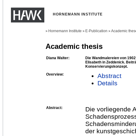
HORNEMANN INSTITUTE
Hornemann Institute
E-Publication
Academic thes
>
>
>
Academic thesis
Diana Walter:
Die Wandmalereien von 1902 
Elisabeth in Zeddenick. Beit
Konservierungskonzept.
Overview:
Abstract
Details
Abstract:
Die vorliegende A
Schadensprozess
Schadensminderun
der kunstgeschic