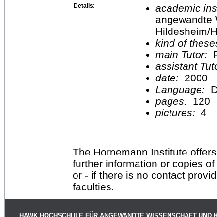
Details:
academic inst
angewandte 
Hildesheim/H
kind of these
main Tutor:
P
assistant Tu
date:
2000
Language:
D
pages:
120
pictures:
4
The Hornemann Institute offers
further information or copies o
or - if there is no contact provi
faculties.
HAWK HOCHSCHULE FÜR ANGEWANDTE WISSENSCHAFT UND 