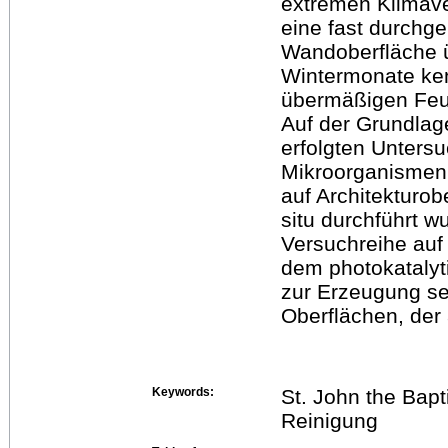
extremen Klimave
eine fast durchg
Wandoberfläche ü
Wintermonate ken
übermäßigen Feuc
Auf der Grundlag
erfolgten Unters
Mikroorganismen
auf Architekturobe
situ durchführt w
Versuchreihe auf
dem photokatalyti
zur Erzeugung se
Oberflächen, der
Keywords:
St. John the Bap
Reinigung