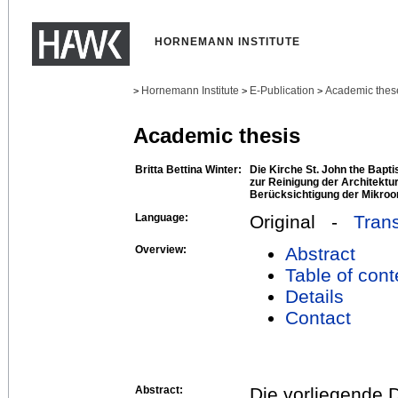
HORNEMANN INSTITUTE
Hornemann Institute
E-Publication
Academic thes
>
>
>
Academic thesis
Britta Bettina Winter:
Die Kirche St. John the Bapt
zur Reinigung der Architektu
Berücksichtigung der Mikro
Language:
Original -
Trans
Overview:
Abstract
Table of cont
Details
Contact
Abstract:
Die vorliegende D