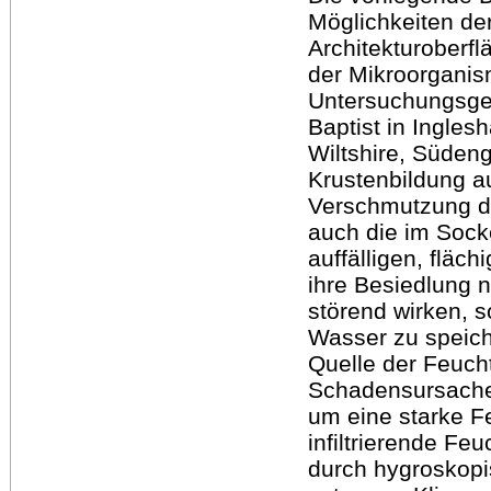
Möglichkeiten de
Architekturoberf
der Mikroorgani
Untersuchungsgeg
Baptist in Ingles
Wiltshire, Süden
Krustenbildung a
Verschmutzung de
auch die im Sock
auffälligen, fläc
ihre Besiedlung n
störend wirken, 
Wasser zu speich
Quelle der Feucht
Schadensursachen
um eine starke F
infiltrierende Fe
durch hygroskopi