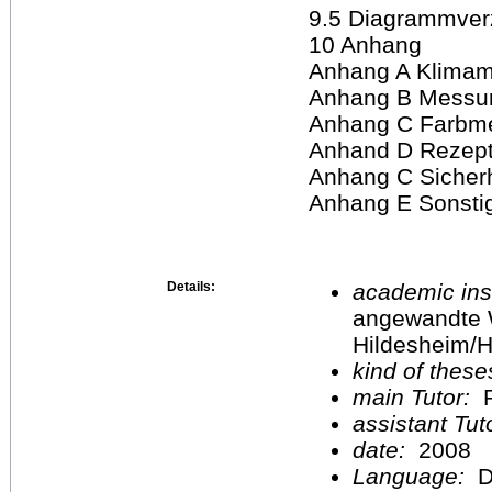
9.5 Diagrammver
10 Anhang
Anhang A Klima
Anhang B Messun
Anhang C Farbm
Anhand D Rezep
Anhang C Sicherh
Anhang E Sonsti
Details:
academic inst
angewandte 
Hildesheim/H
kind of these
main Tutor:
P
assistant Tu
date:
2008
Language:
D