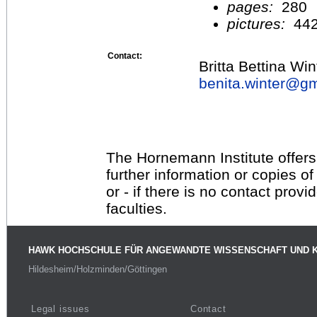
pages:
280
pictures:
44
Contact:
Britta Bettina Win
benita.winter@
gm
The Hornemann Institute offers
further information or copies o
or - if there is no contact provi
faculties.
HAWK HOCHSCHULE FÜR ANGEWANDTE WISSENSCHAFT UND 
Hildesheim/Holzminden/Göttingen
Legal issues
Contact