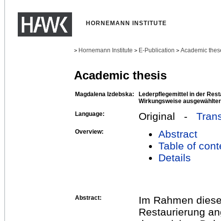
HORNEMANN INSTITUTE
Hornemann Institute
E-Publication
Academic thes
>
>
>
Academic thesis
Magdalena Izdebska:
Lederpflegemittel in der Rest
Wirkungsweise ausgewählter 
Language:
Original -
Trans
Overview:
Abstract
Table of cont
Details
Abstract:
Im Rahmen dieser 
Restaurierung an