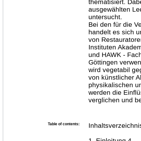
thematisiert. Dab
ausgewählten Le
untersucht.
Bei den für die 
handelt es sich u
von Restauratore
Instituten Akade
und HAWK - Fach
Göttingen verwen
wird vegetabil ge
von künstlicher 
physikalischen u
werden die Einflü
verglichen und beu
Table of contents:
Inhaltsverzeichni
1. Einleitung 4