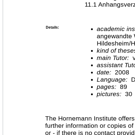
11.1 Anhangsverz
Details:
academic inst
angewandte 
Hildesheim/H
kind of these
main Tutor:
v
assistant Tu
date:
2008
Language:
D
pages:
89
pictures:
30
The Hornemann Institute offers
further information or copies o
or - if there is no contact provi