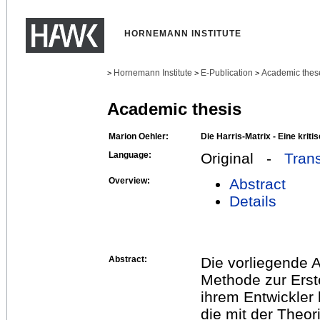
HORNEMANN INSTITUTE
Hornemann Institute
E-Publication
Academic thes
>
>
>
Academic thesis
Marion Oehler:
Die Harris-Matrix - Eine krit
Language:
Original -
Trans
Overview:
Abstract
Details
Abstract:
Die vorliegende A
Methode zur Erste
ihrem Entwickler
die mit der The