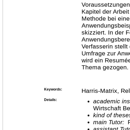
Voraussetzungen 
Kapitel der Arbei
Methode bei eine
Anwendungsbeispi
skizziert. In der
Anwendungsbereic
Verfasserin stell
Umfrage zur Anwe
wird ein Resumée
Thema gezogen.
Keywords:
Harris-Matrix, R
Details:
academic inst
Wirtschaft Be
kind of these
main Tutor:
P
assistant Tu