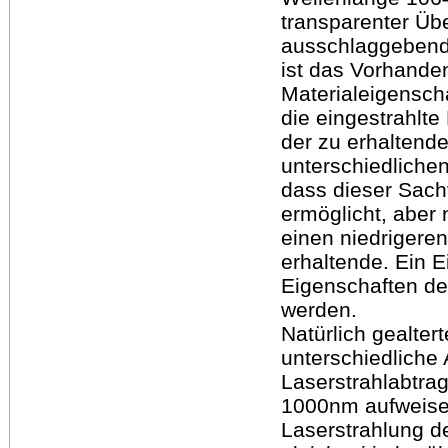
transparenter Üb
ausschlaggebende
ist das Vorhanden
Materialeigensch
die eingestrahlte
der zu erhaltend
unterschiedliche
dass dieser Sachv
ermöglicht, aber
einen niedrigere
erhaltende. Ein 
Eigenschaften der
werden.
Natürlich gealte
unterschiedliche
Laserstrahlabtra
1000nm aufweisen
Laserstrahlung d