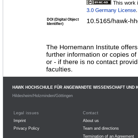
This work 
3.0 Germany License
.
DOI (Digital Object
10.5165/hawk-hh
Identifier)
The Hornemann Institute offers
further information or copies o
or - if there is no contact provi
faculties.
HAWK HOCHSCHULE FÜR ANGEWANDTE WISSENSCHAFT UND 
Hildesheim/Holzminden/Göttingen
Legal issues
Contact
Imprint
About us
Privacy Policy
Team and directions
Termination of an Agreement