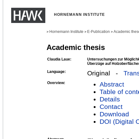
HORNEMANN INSTITUTE
Hornemann Institute
E-Publication
Academic thes
>
>
>
Academic thesis
Claudia Laue:
Untersuchungen zur Möglichk
Überzüge auf Holzoberflächen
Language:
Original -
Trans
Overview:
Abstract
Table of cont
Details
Contact
Download
DOI (Digital O