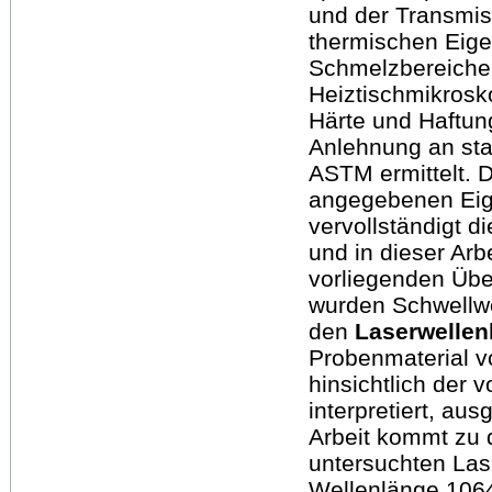
und der Transmis
thermischen Eigen
Schmelzbereiche
Heiztischmikrosk
Härte und Haftun
Anlehnung an sta
ASTM ermittelt. D
angegebenen Eig
vervollständigt 
und in dieser Arb
vorliegenden Übe
wurden Schwellwe
den
Laserwelle
Probenmaterial 
hinsichtlich der 
interpretiert, aus
Arbeit kommt zu 
untersuchten Las
Wellenlänge 1064