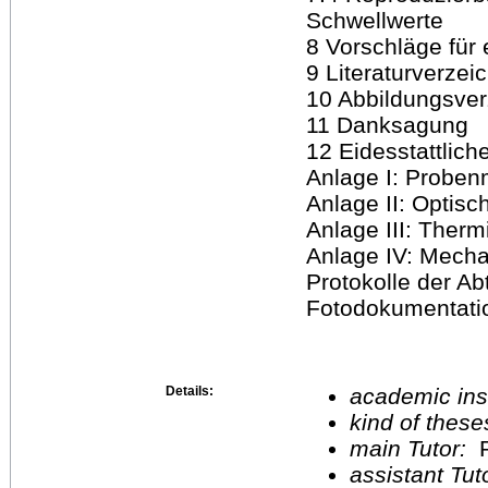
Schwellwerte
8 Vorschläge für
9 Literaturverzei
10 Abbildungsver
11 Danksagung
12 Eidesstattlich
Anlage I: Proben
Anlage II: Optis
Anlage III: Ther
Anlage IV: Mech
Protokolle der A
Fotodokumentati
Details:
academic inst
kind of these
main Tutor:
P
assistant Tu