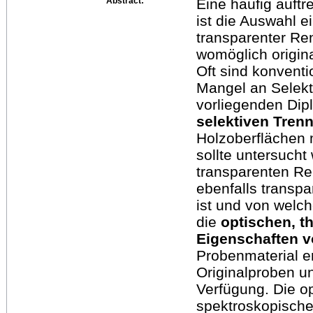
Abstract:
Eine häufig auftr
ist die Auswahl 
transparenter R
womöglich origin
Oft sind konventi
Mangel an Selekti
vorliegenden Dip
selektiven Tren
Holzoberflächen m
sollte untersucht
transparenten R
ebenfalls transp
ist und von welc
die
optischen, 
Eigenschaften 
Probenmaterial e
Originalproben u
Verfügung. Die o
spektroskopische