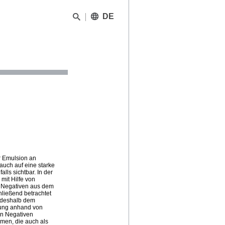
DE
r Emulsion an
auch auf eine starke
lls sichtbar. In der
mit Hilfe von
on Negativen aus dem
hließend betrachtet
n deshalb dem
bung anhand von
den Negativen
men, die auch als