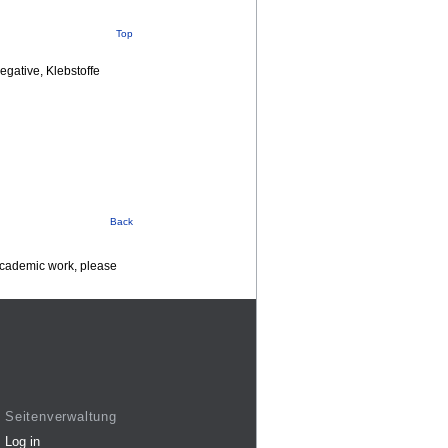
Top
egative, Klebstoffe
Back
 academic work, please
Seitenverwaltung
Log in