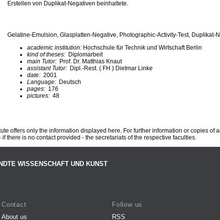
Erstellen von Duplikat-Negativen beinhaltete.
Gelatine-Emulsion, Glasplatten-Negative, Photographic-Activity-Test, Duplikat-N
academic institution:
Hochschule für Technik und Wirtschaft Berlin
kind of theses:
Diplomarbeit
main Tutor:
Prof. Dr. Matthias Knaut
assistant Tutor:
Dipl.-Rest. ( FH ) Dietmar Linke
date:
2001
Language:
Deutsch
pages:
176
pictures:
48
te offers only the information displayed here. For further information or copies of
 if there is no contact provided - the secretariats of the respective faculties.
NDTE WISSENSCHAFT UND KUNST
Contact
Follow us
About us
RSS