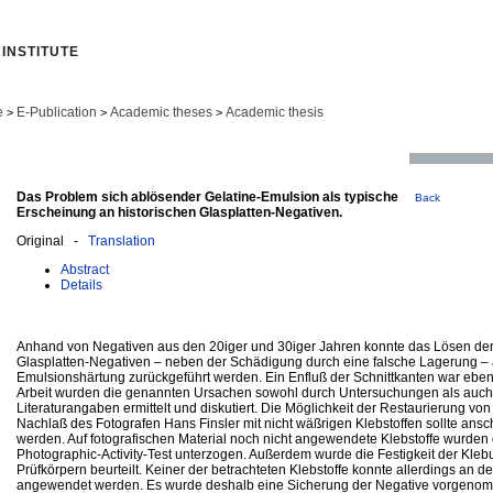
INSTITUTE
e
E-Publication
Academic theses
Academic thesis
>
>
>
Das Problem sich ablösender Gelatine-Emulsion als typische
Back
Erscheinung an historischen Glasplatten-Negativen.
Original -
Translation
Abstract
Details
Anhand von Negativen aus den 20iger und 30iger Jahren konnte das Lösen de
Glasplatten-Negativen – neben der Schädigung durch eine falsche Lagerung – 
Emulsionshärtung zurückgeführt werden. Ein Enfluß der Schnittkanten war ebenfa
Arbeit wurden die genannten Ursachen sowohl durch Untersuchungen als auch 
Literaturangaben ermittelt und diskutiert. Die Möglichkeit der Restaurierung v
Nachlaß des Fotografen Hans Finsler mit nicht wäßrigen Klebstoffen sollte ansc
werden. Auf fotografischen Material noch nicht angewendete Klebstoffe wurde
Photographic-Activity-Test unterzogen. Außerdem wurde die Festigkeit der Kle
Prüfkörpern beurteilt. Keiner der betrachteten Klebstoffe konnte allerdings an 
angewendet werden. Es wurde deshalb eine Sicherung der Negative vorgenom