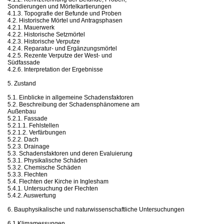
Sondierungen und Mörtelkartierungen
4.1.3. Topografie der Befunde und Proben
4.2. Historische Mörtel und Antragsphasen
4.2.1. Mauerwerk
4.2.2. Historische Setzmörtel
4.2.3. Historische Verputze
4.2.4. Reparatur- und Ergänzungsmörtel
4.2.5. Rezente Verputze der West- und
Südfassade
4.2.6. Interpretation der Ergebnisse
5. Zustand
5.1. Einblicke in allgemeine Schadensfaktoren
5.2. Beschreibung der Schadensphänomene am
Außenbau
5.2.1. Fassade
5.2.1.1. Fehlstellen
5.2.1.2. Verfärbungen
5.2.2. Dach
5.2.3. Drainage
5.3. Schadensfaktoren und deren Evaluierung
5.3.1. Physikalische Schäden
5.3.2. Chemische Schäden
5.3.3. Flechten
5.4. Flechten der Kirche in Inglesham
5.4.1. Untersuchung der Flechten
5.4.2. Auswertung
6. Bauphysikalische und naturwissenschaftliche Untersuchungen
6.1 Klimamessungen