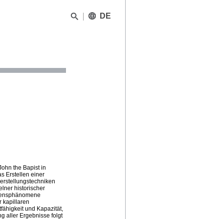
DE
ohn the Bapist in
as Erstellen einer
erstellungstechniken
lner historischer
adensphänomene
kapillaren
ähigkeit und Kapazität,
 aller Ergebnisse folgt