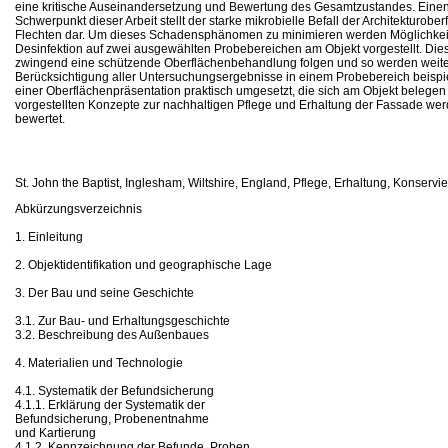
eine kritische Auseinandersetzung und Bewertung des Gesamtzustandes. Eine
Schwerpunkt dieser Arbeit stellt der starke mikrobielle Befall der Architekturobe
Flechten dar. Um dieses Schadensphänomen zu minimieren werden Möglichkei
Desinfektion auf zwei ausgewählten Probebereichen am Objekt vorgestellt. D
zwingend eine schützende Oberflächenbehandlung folgen und so werden weite
Berücksichtigung aller Untersuchungsergebnisse in einem Probebereich beispie
einer Oberflächenpräsentation praktisch umgesetzt, die sich am Objekt belegen
vorgestellten Konzepte zur nachhaltigen Pflege und Erhaltung der Fassade we
bewertet.
St. John the Baptist, Inglesham, Wiltshire, England, Pflege, Erhaltung, Konservi
Abkürzungsverzeichnis
1. Einleitung
2. Objektidentifikation und geographische Lage
3. Der Bau und seine Geschichte
3.1. Zur Bau- und Erhaltungsgeschichte
3.2. Beschreibung des Außenbaues
4. Materialien und Technologie
4.1. Systematik der Befundsicherung
4.1.1. Erklärung der Systematik der
Befundsicherung, Probenentnahme
und Kartierung
4.1.2. Kennzeichnung der Befunde, Proben,