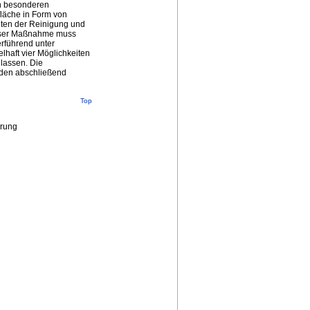
n besonderen
rfläche in Form von
ten der Reinigung und
ieser Maßnahme muss
rführend unter
lhaft vier Möglichkeiten
 lassen. Die
rden abschließend
Top
erung