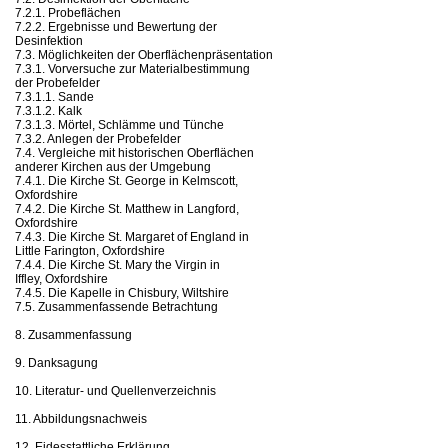
7.2.1. Probeflächen
7.2.2. Ergebnisse und Bewertung der
Desinfektion
7.3. Möglichkeiten der Oberflächenpräsentation
7.3.1. Vorversuche zur Materialbestimmung
der Probefelder
7.3.1.1. Sande
7.3.1.2. Kalk
7.3.1.3. Mörtel, Schlämme und Tünche
7.3.2. Anlegen der Probefelder
7.4. Vergleiche mit historischen Oberflächen
anderer Kirchen aus der Umgebung
7.4.1. Die Kirche St. George in Kelmscott,
Oxfordshire
7.4.2. Die Kirche St. Matthew in Langford,
Oxfordshire
7.4.3. Die Kirche St. Margaret of England in
Little Farington, Oxfordshire
7.4.4. Die Kirche St. Mary the Virgin in
Iffley, Oxfordshire
7.4.5. Die Kapelle in Chisbury, Wiltshire
7.5. Zusammenfassende Betrachtung
8. Zusammenfassung
9. Danksagung
10. Literatur- und Quellenverzeichnis
11. Abbildungsnachweis
12. Eidesstattliche Erklärung