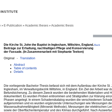
INSTITUTE
e
E-Publication
Academic theses
Academic thesis
>
>
>
Die Kirche St. John the Baptist in Inglesham, Wiltshire, England.
Back
Beiträge zur Erhaltung, nachhaltigen Pflege und Konservierung
der Fassade. (In Zusammenarbeit mit Stephanie Teeken)
Original -
Translation
Abstract
Table of contents
Details
Die vorliegende Bachelor-Thesis befasst sich mit dem Außenbau der Kirche St. J
Inglesham, im Verwaltungsbezirk Wiltshire, in England. Ein Ziel der Arbeit war d
Befundsicherung. Zu diesem Zweck wurden die bestehenden Materialien und H
dokumentiert. Es wurden Proben entnommen und Stratigrafien zur Klärung einze
Phasen angelegt. In einem Schadenskatalog wurden die verschiedenen Sch
aufgenommen und es wurden ergänzende Untersuchungen wie Messungen der 
Wasseraufnahmefähigkeit (Mirowski Methode), Messungen der elektrischen Leitf
sowie der Oberflächentemperatur und des Klimas durchgeführt. Nach Auswertung