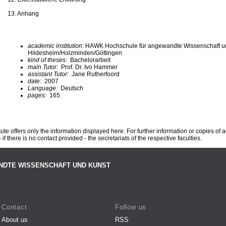
13. Anhang
academic institution:
HAWK Hochschule für angewandte Wissenschaft u
Hildesheim/Holzminden/Göttingen
kind of theses:
Bachelorarbeit
main Tutor:
Prof. Dr. Ivo Hammer
assistant Tutor:
Jane Rutherfoord
date:
2007
Language:
Deutsch
pages:
165
te offers only the information displayed here. For further information or copies of
 if there is no contact provided - the secretariats of the respective faculties.
NDTE WISSENSCHAFT UND KUNST
Contact
Follow us
About us
RSS