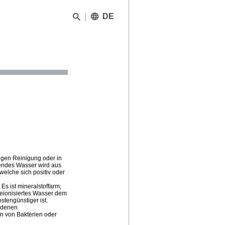
DE
rigen Reinigung oder in
mendes Wasser wird aus
elche sich positiv oder
Es ist mineralstoffarm;
d deionisiertes Wasser dem
stengünstiger ist.
i denen
n von Bakterien oder