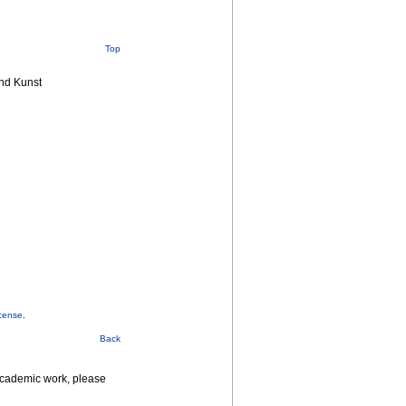
Top
nd Kunst
cense
.
Back
 academic work, please