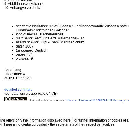
9. Abbildungsverzeichnis
10. Anhangverzeichnis
academic institution:
HAWK Hochschule für angewandte Wissenschaft u
Hildesheim/Holzminden/Göttingen
kind of theses:
Bachelorarbeit
main Tutor:
Prof. Dr. Gerdi Maierbacher-Legl
assistant Tutor:
Dipl.-Chem. Martina Schulz
date:
2007
Language:
Deutsch
pages:
57
pictures:
9
Lena Lang
Fridastraße 4
30161 Hannover
detailed summary
(pdf-data format, approx. 0.04 MB)
This work is licensed under a
Creative Commons BY-NC-ND 3.0 Germany Li
te offers only the information displayed here. For further information or copies of
 if there is no contact provided - the secretariats of the respective faculties.