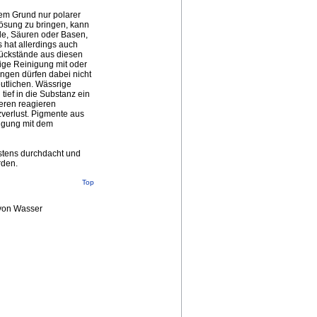
sem Grund nur polarer
ösung zu bringen, kann
de, Säuren oder Basen,
 hat allerdings auch
Rückstände aus diesen
ige Reinigung mit oder
ngen dürfen dabei nicht
utlichen. Wässrige
tief in die Substanz ein
eren reagieren
verlust. Pigmente aus
nigung mit dem
tens durchdacht und
rden.
Top
 von Wasser