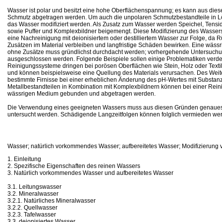
Wasser ist polar und besitzt eine hohe Oberflächenspannung; es kann aus die
Schmutz abgetragen werden. Um auch die unpolaren Schmutzbestandteile in L
das Wasser modifiziert werden. Als Zusatz zum Wasser werden Speichel, Tensi
sowie Puffer und Komplexbildner beigemengt. Diese Modifizierung des Wassers
eine Nachreinigung mit deionisiertem oder destilliertem Wasser zur Folge, da 
Zusätzen im Material verbleiben und langfristige Schäden bewirken. Eine wässr
ohne Zusätze muss gründlichst durchdacht werden; vorhergehende Untersuchu
ausgeschlossen werden. Folgende Beispiele sollen einige Problematiken verde
Reinigungssysteme dringen bei porösen Oberflächen wie Stein, Holz oder Textil 
und können beispielsweise eine Quellung des Materials verursachen. Des Weit
bestimmte Firnisse bei einer erheblichen Änderung des pH-Wertes mit Substanz
Metallbestandteilen in Kombination mit Komplexbildnern können bei einer Rei
wässrigen Medium gebunden und abgetragen werden.
Die Verwendung eines geeigneten Wassers muss aus diesen Gründen genaues
untersucht werden. Schädigende Langzeitfolgen können folglich vermieden we
Wasser; natürlich vorkommendes Wasser; aufbereitetes Wasser; Modifizierung
1. Einleitung
2. Spezifische Eigenschaften des reinen Wassers
3. Natürlich vorkommendes Wasser und aufbereitetes Wasser
3.1. Leitungswasser
3.2. Mineralwasser
3.2.1. Natürliches Mineralwasser
3.2.2. Quellwasser
3.2.3. Tafelwasser
3.3. deionisiertes Wasser