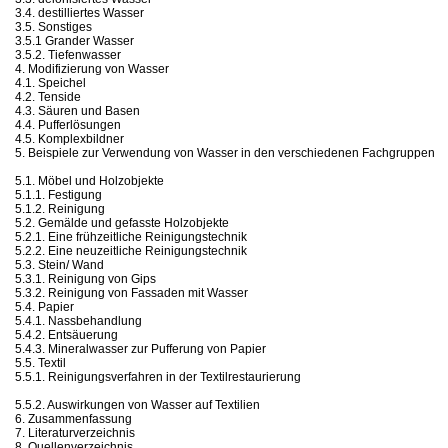
3.4. destilliertes Wasser
3.5. Sonstiges
3.5.1 Grander Wasser
3.5.2. Tiefenwasser
4. Modifizierung von Wasser
4.1. Speichel
4.2. Tenside
4.3. Säuren und Basen
4.4. Pufferlösungen
4.5. Komplexbildner
5. Beispiele zur Verwendung von Wasser in den verschiedenen Fachgruppen
5.1. Möbel und Holzobjekte
5.1.1. Festigung
5.1.2. Reinigung
5.2. Gemälde und gefasste Holzobjekte
5.2.1. Eine frühzeitliche Reinigungstechnik
5.2.2. Eine neuzeitliche Reinigungstechnik
5.3. Stein/ Wand
5.3.1. Reinigung von Gips
5.3.2. Reinigung von Fassaden mit Wasser
5.4. Papier
5.4.1. Nassbehandlung
5.4.2. Entsäuerung
5.4.3. Mineralwasser zur Pufferung von Papier
5.5. Textil
5.5.1. Reinigungsverfahren in der Textilrestaurierung
5.5.2. Auswirkungen von Wasser auf Textilien
6. Zusammenfassung
7. Literaturverzeichnis
8. Quellenverzeichnis