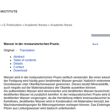
INSTITUTE
e
E-Publication
Academic theses
Academic thesis
>
>
>
Wasser in der restauratorischen Praxis.
Back
Original -
Translation
Abstract
Table of contents
Details
Contact
Download
Wasser wird in der restauratorischen Praxis vielfach verwendet. Bei einer wäss
der Festigung wird häufig ganz bestimmtes Wasser genutzt. Natürlich vorkom
Grundwasser oder Oberflächenwasser gewonnen. Dieses besitzt Mineralstoffe, w
auch negativ auf die Materialsubstanz der Objekte auswirken können.
Als aufbereitetes Wasser wird deionisiertes und destilliertes Wasser bezeichnet. 
destilliertes Wasser ist zusätzlich keimfrei. In der restauratorischen Praxis wir
destillierten Wasser vorgezogen, da die Herstellung mittels Ionenaustauscher ko
Keimfreies, destilliertes Wasser wird in Kombination mit Materialien benutzt, be
Wachstumsbedingungen für Mikroorganismen vorliegen können. Das Einbringe
Pilzen aus Leitungswasser wird dadurch unterbunden.