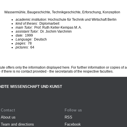
Wassermühle, Baugeschichte, Technikgeschichte, Erforschung, Konzeption
academic institution:
Hochschule für Technik und Wirtschaft Berlin
kind of theses:
Diplomarbeit
main Tutor:
Prof. Ruth Keller-Kempas M. A.
assistant Tutor:
Dr. Jochim Varchmin
date:
1999
Language:
Deutsch
pages:
78
pictures:
64
te offers only the information displayed here. For further information or copies of
 if there is no contact provided - the secretariats of the respective faculties.
NDTE WISSENSCHAFT UND KUNST
Contact
Follow us
About us
RSS
Team and directions
Facebook