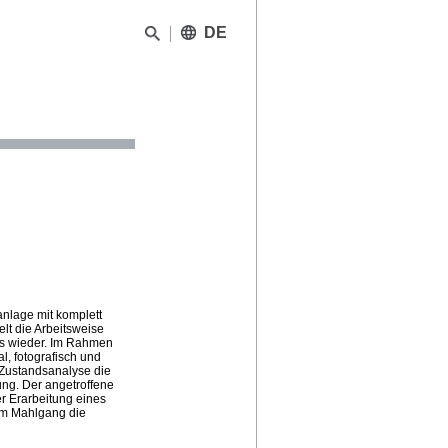
DE
nlage mit komplett
lt die Arbeitsweise
ts wieder. Im Rahmen
, fotografisch und
 Zustandsanalyse die
ung. Der angetroffene
r Erarbeitung eines
am Mahlgang die