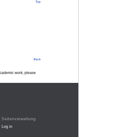
Top
Back
 academic work, please
Seitenverwaltung
Log in