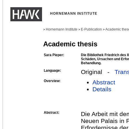
HORNEMANN INSTITUTE
Hornemann Institute
E-Publication
Academic thes
>
>
>
Academic thesis
Sara Pieper:
Die Bibliothek Friedrich des I
Schäden, Ursachen und Erfor
Behandlung.
Language:
Original -
Trans
Overview:
Abstract
Details
Abstract:
Die Arbeit mit dem
Neuen Palais in
Erfordernisse de