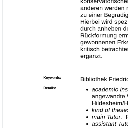
konservatorische
anderen werden re
zu einer Begradi
Hierbei wird spez
durch anheben de
Rückformung erm
gewonnenen Erke
kritisch betracht
ergänzt.
Keywords:
Bibliothek Friedr
Details:
academic inst
angewandte 
Hildesheim/H
kind of these
main Tutor:
P
assistant Tu