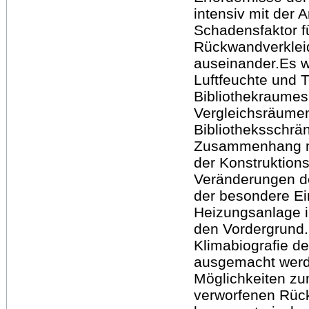
intensiv mit der
Schadensfaktor f
Rückwandverklei
auseinander.Es w
Luftfeuchte und
Bibliothekraumes
Vergleichsräumen
Bibliotheksschrä
Zusammenhang mi
der Konstruktion
Veränderungen de
der besondere Ein
Heizungsanlage i
den Vordergrund.
Klimabiografie 
ausgemacht werd
Möglichkeiten z
verworfenen Rüc