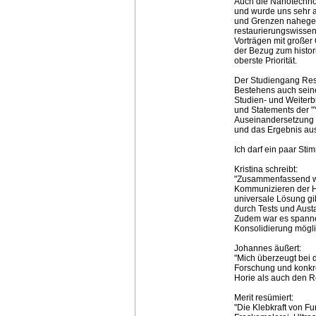
Auch die Nanotechnol
und wurde uns sehr a
und Grenzen nahegeb
restaurierungswissen
Vorträgen mit großer 
der Bezug zum histor
oberste Priorität.
Der Studiengang Res
Bestehens auch sein
Studien- und Weiter
und Statements der "
Auseinandersetzung 
und das Ergebnis aus
Ich darf ein paar Sti
Kristina schreibt:
"Zusammenfassend wü
Kommunizieren der H
universale Lösung gi
durch Tests und Aus
Zudem war es spanne
Konsolidierung möglic
Johannes äußert:
"Mich überzeugt bei
Forschung und konkre
Horie als auch den R
Merit resümiert:
"Die Klebkraft von Fu