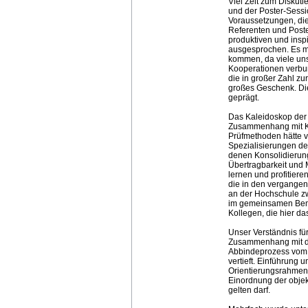
Viel Zeit zum Diskut
und der Poster-Sessi
Voraussetzungen, di
Referenten und Poste
produktiven und insp
ausgesprochen. Es mu
kommen, da viele un
Kooperationen verbun
die in großer Zahl z
großes Geschenk. Die
geprägt.
Das Kaleidoskop der
Zusammenhang mit Ko
Prüfmethoden hätte v
Spezialisierungen de
denen Konsolidierun
Übertragbarkeit und 
lernen und profitier
die in den vergange
an der Hochschule z
im gemeinsamen Bemü
Kollegen, die hier d
Unser Verständnis fü
Zusammenhang mit de
Abbindeprozess vom 
vertieft. Einführung
Orientierungsrahmen g
Einordnung der obje
gelten darf.