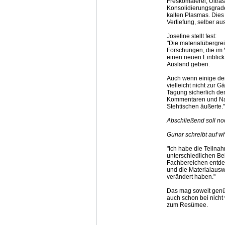
Freskomalerei, Ultra
Konsolidierungsgrade
kalten Plasmas. Dies
Vertiefung, selber a
Josefine stellt fest:
"Die materialübergrei
Forschungen, die im 
einen neuen Einblick 
Ausland geben.
Auch wenn einige der
vielleicht nicht zur 
Tagung sicherlich den
Kommentaren und Nac
Stehtischen äußerte."
Abschließend soll no
Gunar schreibt auf w
"Ich habe die Teilna
unterschiedlichen Be
Fachbereichen entdec
und die Materialausw
verändert haben."
Das mag soweit genü
auch schon bei nicht
zum Resümee.