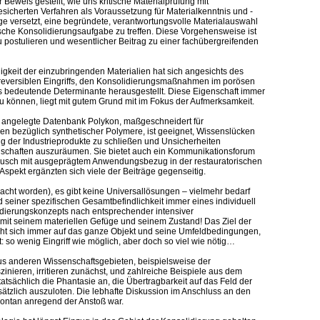
Beweis gestellt, wie uns kritische Materialprüfung mit
esicherten Verfahren als Voraussetzung für Materialkenntnis und -
age versetzt, eine begründete, verantwortungsvolle Materialauswahl
ische Konsolidierungsaufgabe zu treffen. Diese Vorgehensweise ist
u postulieren und wesentlicher Beitrag zu einer fachübergreifenden
igkeit der einzubringenden Materialien hat sich angesichts des
reversiblen Eingriffs, den Konsolidierungsmaßnahmen im porösen
ls bedeutende Determinante herausgestellt. Diese Eigenschaft immer
u können, liegt mit gutem Grund mit im Fokus der Aufmerksamkeit.
d angelegte Datenbank Polykon, maßgeschneidert für
gen bezüglich synthetischer Polymere, ist geeignet, Wissenslücken
 der Industrieprodukte zu schließen und Unsicherheiten
enschaften auszuräumen. Sie bietet auch ein Kommunikationsforum
usch mit ausgeprägtem Anwendungsbezug in der restauratorischen
Aspekt ergänzten sich viele der Beiträge gegenseitig.
acht worden), es gibt keine Universallösungen – vielmehr bedarf
 seiner spezifischen Gesamtbefindlichkeit immer eines individuell
dierungskonzepts nach entsprechender intensiver
it seinem materiellen Gefüge und seinem Zustand! Das Ziel der
ht sich immer auf das ganze Objekt und seine Umfeldbedingungen,
: so wenig Eingriff wie möglich, aber doch so viel wie nötig…
us anderen Wissenschaftsgebieten, beispielsweise der
inieren, irritieren zunächst, und zahlreiche Beispiele aus dem
tatsächlich die Phantasie an, die Übertragbarkeit auf das Feld der
ätzlich auszuloten. Die lebhafte Diskussion im Anschluss an den
spontan anregend der Anstoß war.