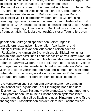
ieren, in verschiedenen Formaten, in kommunikativen Mittagspausen
on, reichlich Kuchen, Kaffee und mehr waren beste
e Kommunikation in Gang zu bringen und in Schwung zu halten. Die
r-Autoren haben den Stoff dazu geliefert, die Anregungen zur
irierten Auseinandersetzung. Dafür sei ihnen großer Dank
sste nicht viel Eis gebrochen werden, um ins Gespräch zu
serer Tagungsgäste mit uns und untereinander in Netzwerken und
den sind. Ganz besonders gilt diese Feststellung für unsere Alumni,
ur Jubiläumstagung gekommen sind. Das freut uns sehr und ist ein
 freundschaftlich-kollegiale Atmosphäre dieser Tagung ist davon
 gebotenen Beiträge zu spannenden Forschungen in
nsolidierungsaufgaben, Materialien, Applikations- und
ielfältiger kaum sein können. Aus sieben verschiedenen
r Restaurierung kamen die Sichtweisen, die Blickwinkel, unter
gsprobleme dargestellt und Lösungsansätze entwickelt wurden. Die
Modifikation der Materialien und Methoden, das was wir voneinander
en können, das wird wiederum die Fortführung der Diskussion zeigen,
nen Tagen angestoßen wurde. Auch und in besonderem Maße hier
wischen unseren verschiedenen Studienrichtungen und sehr gerne
hen der Hochschulen, wie die entsprechenden Kolleginnen und
as Tagungsprogramm mit bereicherten, ebenfalls betonten.
r die komplexen chemischen und physikalischen Vorgänge in
m Konsolidierungsmaterial, der Einbringmethode und dem
flüssigen zum festen Zustand wurde grundsätzlich und anschaulich
 und Keynote haben uns mühelos fassbar einen systematischen
ezeichnet, der als gültige Basis und quasi Hintergrundfolie für die
ktbezogenen Präsentationen aus den einzelnen Fachbereichen