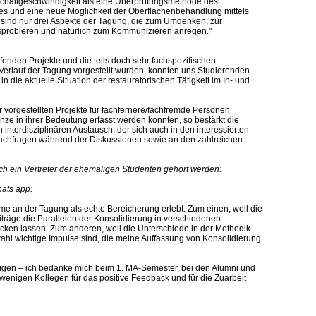
schallgeschwindigkeit als eine Überprüfungsmethode des
s und eine neue Möglichkeit der Oberflächenbehandlung mittels
 sind nur drei Aspekte der Tagung, die zum Umdenken, zur
usprobieren und natürlich zum Kommunizieren anregen."
fenden Projekte und die teils doch sehr fachspezifischen
Verlauf der Tagung vorgestellt wurden, konnten uns Studierenden
in die aktuelle Situation der restauratorischen Tätigkeit im In- und
 vorgestellten Projekte für fachfernere/fachfremde Personen
Gänze in ihrer Bedeutung erfasst werden konnten, so bestärkt die
 interdisziplinären Austausch, der sich auch in den interessierten
hfragen während der Diskussionen sowie an den zahlreichen
ch ein Vertreter der ehemaligen Studenten gehört werden:
hats app:
hme an der Tagung als echte Bereicherung erlebt. Zum einen, weil die
iträge die Parallelen der Konsolidierung in verschiedenen
ken lassen. Zum anderen, weil die Unterschiede in der Methodik
ahl wichtige Impulse sind, die meine Auffassung von Konsolidierung
gen – ich bedanke mich beim 1. MA-Semester, bei den Alumni und
 wenigen Kollegen für das positive Feedback und für die Zuarbeit