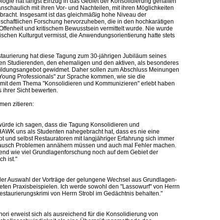
ogie hat längst Einzug in das Gebiet der Konsolidierung gehalten
nschaulich mit ihren Vor- und Nachteilen, mit ihren Möglichkeiten
racht. Insgesamt ist das gleichmäßig hohe Niveau der
schaftlichen Forschung hervorzuheben, die in den hochkarätigen
Offenheit und kritischem Bewusstsein vermittelt wurde. Nie wurde
ischen Kulturgut vermisst, die Anwendungsorientierung hatte stets
taurierung hat diese Tagung zum 30-jährigen Jubiläum seines
en Studierenden, den ehemaligen und den aktiven, als besonderes
bildungsangebot gewidmet. Daher sollen zum Abschluss Meinungen
Young Professionals" zur Sprache kommen, wie sie die
mit dem Thema "Konsolidieren und Kommunizieren" erlebt haben
 ihrer Sicht bewerten.
mmen zitieren:
rde ich sagen, dass die Tagung Konsolidieren und
AWK uns als Studenten nahegebracht hat, dass es nie eine
bt und selbst Restauratoren mit langjähriger Erfahrung sich immer
tausch Problemen annähern müssen und auch mal Fehler machen.
nd wie viel Grundlagenforschung noch auf dem Gebiet der
h ist."
 der Auswahl der Vorträge der gelungene Wechsel aus Grundlagen-
ten Praxisbeispielen. Ich werde sowohl den "Lassowurf" von Herrn
estaurierungskrimi von Herrn Strobl im Gedächtnis behalten."
nori erweist sich als ausreichend für die Konsolidierung von