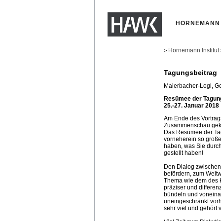
HORNEMANN 
Hornemann Institut
>
Tagungsbeitrag
Maierbacher-Legl, Ge
Resümee der Tagung
25.-27. Januar 2018
Am Ende des Vortragste
Zusammenschau ge
Das Resümee der Tagu
vorneherein so groß
haben, was Sie durch
gestellt haben!
Den Dialog zwischen
befördern, zum Weitw
Thema wie dem des Ko
präziser und differe
bündeln und voneinan
uneingeschränkt vor
sehr viel und gehört 