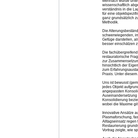
Mehrfach wurde unter 
wissenschaftlich abg
verständnis in die L
für eine objektspezif
ganz grundsätzlich z
Methodik.
Die Alterungsbeständ
schwerwiegenden, ir
Gefüge darstellen, a
besser einschätzen z
Die fachübergreifen
restauratorische Fra
zur Zusammensetzung
hinsichtlich der Eig
zum Erfahrungsausta
Praxis. Unter diesem 
Uns ist bewusst (gem
jedes Objekt aufgrund
angepassten Konsoli
Auseinandersetzung m
Konsolidierung bezie
wobei die Maxime gilt
Innovative Ansätze a
Plasmaforschung, fasz
Alltagseinsatz regen 
Restaurierung grunds
Vortrag zeigte, wie 