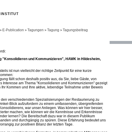
INSTITUT
E-Publication
Tagungen
Tagung
Tagungsbeitrag
>
>
>
>
rdi:
 "Konsolidieren und Kommunizieren", HAWK in Hildesheim,
ils ist nun vielleicht der richtige Zeitpunkt für eine kurze
kommen:
ng fällt schon deshalb positiv aus, da Sie, liebe Gäste, von
es Interesse am Thema "Konsolidieren und Kommunizieren" gezeigt
 Ihr Kommen und Ihre aktive, lebendige Teilnahme unter Beweis
 den verschiedensten Spezialisierungen der Restaurierung zu
inkel-Blick aufzufordern zu einem umfassenden, übergreifenden
nsolidierens, war unser Anliegen. Was können wir hier besser,
nzierter machen, wie können wir die Kenntnisse und Erkenntnisse
der lernen? Die Bereitschaft dazu war in diesem Publikum
handen und durchgängig zu spüren. Diese Erfahrung bedeutet uns
vorrangig zur positiven Bilanz der letzten Tage.