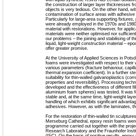
the construction of larger layer thicknesses f
objects is very tedious. On the other hand, w
contamination of surface areas with adhesive
Particularly for large-area supporting fixture
were already employed in the 1970s and 1980s
material with restorations. However, for applic
materials were neither optimised nor sufficientl
our problems – the joining and stabilising of th
liquid, light-weight construction material – ep
offer greater promise.
At the University of Applied Sciences in Potsd
foams were investigated with respect to their
various parameters (fracture behaviour, capil
thermal expansion coefficient). In a further ste
suitability for thin-walled galvanoplastics (co
properties and reversibility). Processing tec
developed and the effectiveness of different fill
aluminium foam spheres) was tested. It was fo
stable and, at the same time, light-weight laye
handling of which exhibits significant advanta
adhesives. However, as with the laminates, the 
For the restoration of thin-walled tin sculpture
Merseburg Cathedral, epoxy resin foams were 
programme carried out together with the proje
Research Laboratory and the Fraunhofer Instit
(ISC). On the basis of positive results, epoxy