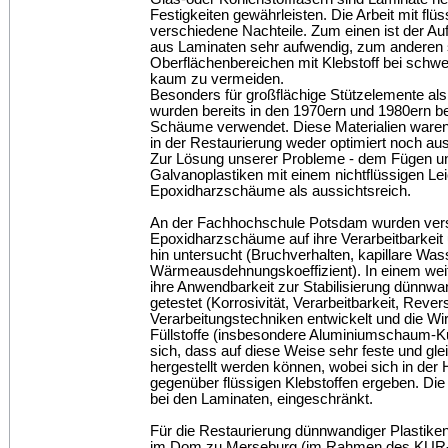
Festigkeiten gewährleisten. Die Arbeit mit fl
verschiedene Nachteile. Zum einen ist der Au
aus Laminaten sehr aufwendig, zum anderen 
Oberflächenbereichen mit Klebstoff bei schw
kaum zu vermeiden.
Besonders für großflächige Stützelemente als
wurden bereits in den 1970ern und 1980ern b
Schäume verwendet. Diese Materialien waren
in der Restaurierung weder optimiert noch au
Zur Lösung unserer Probleme - dem Fügen un
Galvanoplastiken mit einem nichtflüssigen Lei
Epoxidharzschäume als aussichtsreich.
An der Fachhochschule Potsdam wurden ver
Epoxidharzschäume auf ihre Verarbeitbarkei
hin untersucht (Bruchverhalten, kapillare Wa
Wärmeausdehnungskoeffizient). In einem weit
ihre Anwendbarkeit zur Stabilisierung dünnwa
getestet (Korrosivität, Verarbeitbarkeit, Rever
Verarbeitungstechniken entwickelt und die W
Füllstoffe (insbesondere Aluminiumschaum-Ku
sich, dass auf diese Weise sehr feste und glei
hergestellt werden können, wobei sich in der
gegenüber flüssigen Klebstoffen ergeben. Die R
bei den Laminaten, eingeschränkt.
Für die Restaurierung dünnwandiger Plastiken 
im Dom zu Merseburg (im Rahmen des KUR