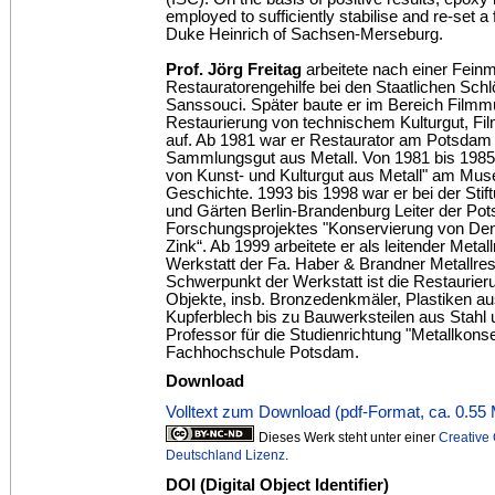
employed to sufficiently stabilise and re-set a 
Duke Heinrich of Sachsen-Merseburg.
Prof. Jörg Freitag
arbeitete nach einer Fein
Restauratorengehilfe bei den Staatlichen Sc
Sanssouci. Später baute er im Bereich Filmm
Restaurierung von technischem Kulturgut, Fi
auf. Ab 1981 war er Restaurator am Potsda
Sammlungsgut aus Metall. Von 1981 bis 1985 
von Kunst- und Kulturgut aus Metall" am Mu
Geschichte. 1993 bis 1998 war er bei der Sti
und Gärten Berlin-Brandenburg Leiter der Po
Forschungsprojektes "Konservierung von Den
Zink“. Ab 1999 arbeitete er als leitender Metall
Werkstatt der Fa. Haber & Brandner Metallr
Schwerpunkt der Werkstatt ist die Restaurie
Objekte, insb. Bronzedenkmäler, Plastiken au
Kupferblech bis zu Bauwerksteilen aus Stahl
Professor für die Studienrichtung "Metallkons
Fachhochschule Potsdam.
Download
Volltext zum Download (pdf-Format, ca. 0.55
Dieses Werk steht unter einer
Creativ
Deutschland Lizenz
.
DOI (Digital Object Identifier)