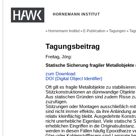
HORNEMANN INSTITUT
Hornemann Institut
E-Publication
Tagungen
Tag
>
>
>
>
Tagungsbeitrag
Freitag, Jörg:
Statische Sicherung fragiler Metallobjekt
zum Download
DOI (Digital Object Identifier)
Oft gilt es fragile Metallobjekte zu stabilisier
Stützkonstruktionen an dünnwandige Objekte 
Aus statischen Gründen sind zudem Risse zu 
zuzufügen.
Stützungen oder Montagen ausschließlich mitt
sind nicht immer effektiv, da ihre Anbindung 
relativ kleinflächig bleibt. Ausgedehnte Kons
nicht unerhebliche Eigenlast. Viele statische
erheblichen Eingriffen in die Originalsubstanz
werden in diesen Fällen häufig Epoxidharze v
Glas-oder Kohlenstofffasern sind Laminate her