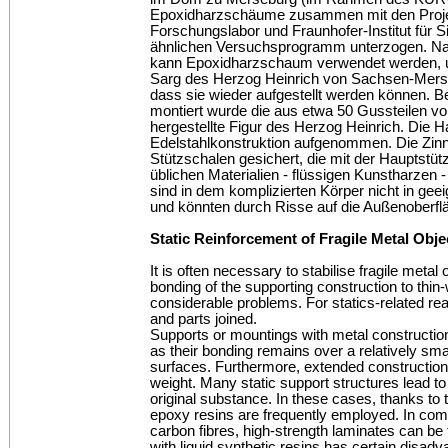
Epoxidharzschäume zusammen mit den Proje
Forschungslabor und Fraunhofer-Institut für S
ähnlichen Versuchsprogramm unterzogen. Na
kann Epoxidharzschaum verwendet werden, 
Sarg des Herzog Heinrich von Sachsen-Merseb
dass sie wieder aufgestellt werden können. Be
montiert wurde die aus etwa 50 Gussteilen v
hergestellte Figur des Herzog Heinrich. Die H
Edelstahlkonstruktion aufgenommen. Die Zinn
Stützschalen gesichert, die mit der Hauptstüt
üblichen Materialien - flüssigen Kunstharzen - 
sind in dem komplizierten Körper nicht in gee
und könnten durch Risse auf die Außenoberfl
Static Reinforcement of Fragile Metal Obj
It is often necessary to stabilise fragile metal
bonding of the supporting construction to thin
considerable problems. For statics-related r
and parts joined.
Supports or mountings with metal construction
as their bonding remains over a relatively smal
surfaces. Furthermore, extended constructions
weight. Many static support structures lead to
original substance. In these cases, thanks to 
epoxy resins are frequently employed. In comb
carbon fibres, high-strength laminates can be
with liquid synthetic resins has certain disad