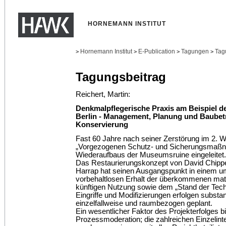
HORNEMANN INSTITUT
Hornemann Institut
E-Publication
Tagungen
Tag
>
>
>
>
Tagungsbeitrag
Reichert, Martin:
Denkmalpflegerische Praxis am Beispiel 
Berlin - Management, Planung und Baubetr
Konservierung
Fast 60 Jahre nach seiner Zerstörung im 2. W
„Vorgezogenen Schutz- und Sicherungsmaßn
Wiederaufbaus der Museumsruine eingeleitet.
Das Restaurierungskonzept von David Chipperf
Harrap hat seinen Ausgangspunkt in einem 
vorbehaltlosen Erhalt der überkommenen mate
künftigen Nutzung sowie dem „Stand der Tec
Eingriffe und Modifizierungen erfolgen subs
einzelfallweise und raumbezogen geplant.
Ein wesentlicher Faktor des Projekterfolges bi
Prozessmoderation; die zahlreichen Einzelinte