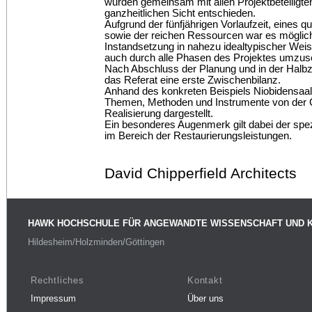
wurden gemeinsam mit allen Projektbeteiligt
ganzheitlichen Sicht entschieden.
Aufgrund der fünfjährigen Vorlaufzeit, eines qu
sowie der reichen Ressourcen war es möglic
Instandsetzung in nahezu idealtypischer Weis
auch durch alle Phasen des Projektes umzus
Nach Abschluss der Planung und in der Halbz
das Referat eine erste Zwischenbilanz.
Anhand des konkreten Beispiels Niobidensaa
Themen, Methoden und Instrumente von der G
Realisierung dargestellt.
Ein besonderes Augenmerk gilt dabei der spez
im Bereich der Restaurierungsleistungen.
David Chipperfield Architects
HAWK HOCHSCHULE FÜR ANGEWANDTE WISSENSCHAFT UND 
Hildesheim/Holzminden/Göttingen
Rechtliches
Kontakt
Impressum
Über uns