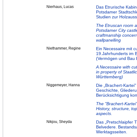
Nierhaus, Lucas
Das Etrurische Kabine
Potsdamer Stadtschl
Studien zur Holzauss
The Etruscan room an
Potsdamer City castle
craftmanship concern
wallpanelling
Niethammer, Regine
Ein Necessaire mit cu
19.Jahrhunderts im B
(Vermögen und Bau 
A Necessaire with cut
in property of Staat
Württemberg)
Niggemeyer, Hanna
Die „Brachert-Kartei"
Geschichte, Gliederun
Berücksichtigung kon
The "Brachert-Kartei"
History, structure, to
aspects.
Nikjou, Sheyda
Das „Pretschlaipfer 
Belvedere. Bestands
Werktagsseiten.