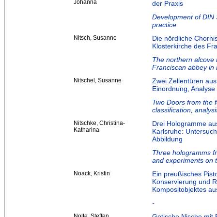
Johanna
der Praxis
Development of DIN S
practice
Nitsch, Susanne
Die nördliche Chorni
Klosterkirche des Fr
The northern alcove i
Franciscan abbey in
Nitschel, Susanne
Zwei Zellentüren aus
Einordnung, Analyse
Two Doors from the f
classification, analy
Nitschke, Christina-
Drei Hologramme aus
Katharina
Karlsruhe: Untersuc
Abbildung
Three hologramms fro
and experiments on t
Noack, Kristin
Ein preußisches Pist
Konservierung und R
Kompositobjektes au
-
Nolte, Steffen
Gotische Nische mit 