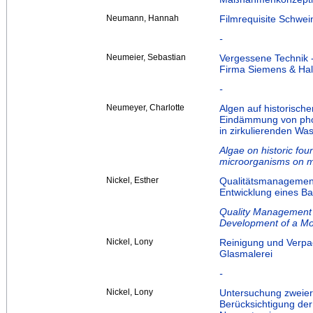
Neumann, Hannah
Filmrequisite Schwe
-
Neumeier, Sebastian
Vergessene Technik 
Firma Siemens & Ha
-
Neumeyer, Charlotte
Algen auf historisc
Eindämmung von pho
in zirkulierenden W
Algae on historic foun
microorganisms on ma
Nickel, Esther
Qualitätsmanagement
Entwicklung eines Ba
Quality Management 
Development of a Mo
Nickel, Lony
Reinigung und Verpac
Glasmalerei
-
Nickel, Lony
Untersuchung zweier
Berücksichtigung de