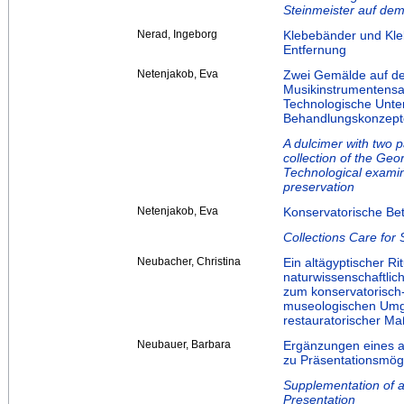
Steinmeister auf dem
Nerad, Ingeborg
Klebebänder und Kleb
Entfernung
Netenjakob, Eva
Zwei Gemälde auf de
Musikinstrumentensa
Technologische Unte
Behandlungskonzept
A dulcimer with two p
collection of the Ge
Technological examina
preservation
Netenjakob, Eva
Konservatorische Be
Collections Care fo
Neubacher, Christina
Ein altägyptischer R
naturwissenschaftli
zum konservatorisch‐
museologischen Umga
restauratorischer 
Neubauer, Barbara
Ergänzungen eines al
zu Präsentationsmögl
Supplementation of a 
Presentation