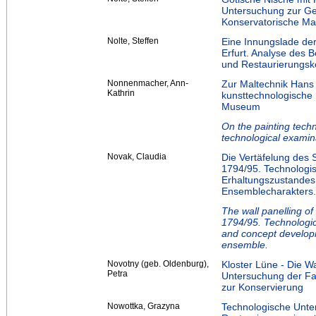
Untersuchung zur Ges
Konservatorische 
Nolte, Steffen
Eine Innungslade d
Erfurt. Analyse des 
und Restaurierungsk
Nonnenmacher, Ann-
Zur Maltechnik Han
Kathrin
kunsttechnologische
Museum
On the painting tech
technological examin
Novak, Claudia
Die Vertäfelung des S
1794/95. Technologi
Erhaltungszustandes 
Ensemblecharakters.
The wall panelling of 
1794/95. Technologica
and concept developm
ensemble.
Novotny (geb. Oldenburg),
Kloster Lüne - Die W
Petra
Untersuchung der Fa
zur Konservierung
Nowottka, Grazyna
Technologische Unte