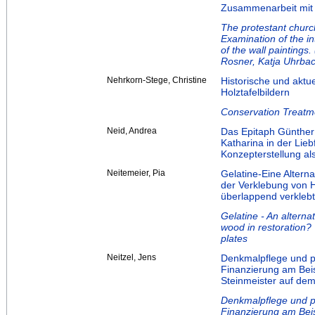
Zusammenarbeit mit S
The protestant churc
Examination of the int
of the wall paintings
Rosner, Katja Uhrba
Nehrkorn-Stege, Christine
Historische und aktue
Holztafelbildern
Conservation Treatme
Neid, Andrea
Das Epitaph Günther
Katharina in der Lie
Konzepterstellung al
Neitemeier, Pia
Gelatine-Eine Altern
der Verklebung von 
überlappend verklebt
Gelatine - An alterna
wood in restoration?
plates
Neitzel, Jens
Denkmalpflege und p
Finanzierung am Beis
Steinmeister auf dem
Denkmalpflege und p
Finanzierung am Beis