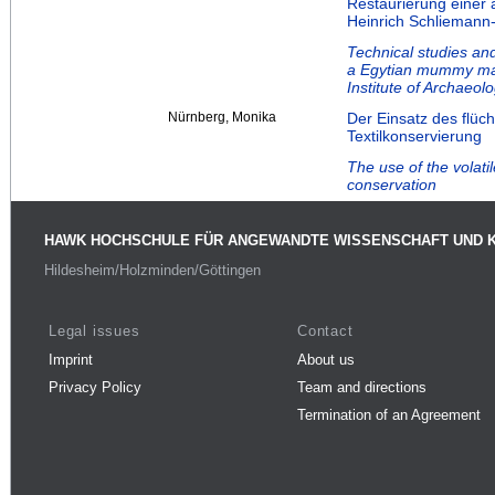
Restaurierung eine
Heinrich Schliemann-I
Technical studies and
a Egytian mummy mask
Institute of Archaeol
Nürnberg, Monika
Der Einsatz des flüc
Textilkonservierung
The use of the volati
conservation
HAWK HOCHSCHULE FÜR ANGEWANDTE WISSENSCHAFT UND 
Hildesheim/Holzminden/Göttingen
Legal issues
Contact
Imprint
About us
Privacy Policy
Team and directions
Termination of an Agreement