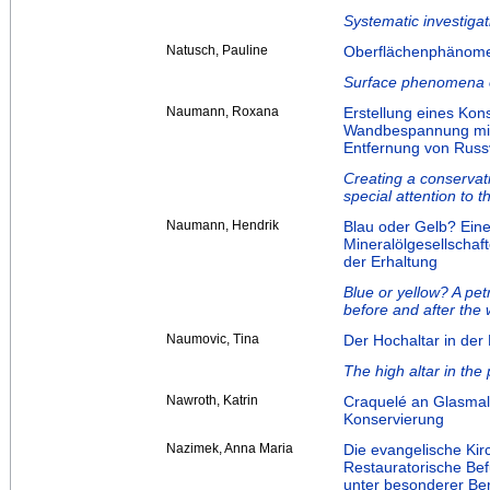
Systematic investigat
Natusch, Pauline
Oberflächenphänome
Surface phenomena o
Naumann, Roxana
Erstellung eines Kon
Wandbespannung mit 
Entfernung von Rus
Creating a conservati
special attention to 
Naumann, Hendrik
Blau oder Gelb? Eine
Mineralölgesellschaf
der Erhaltung
Blue or yellow? A pe
before and after the
Naumovic, Tina
Der Hochaltar in der 
The high altar in the
Nawroth, Katrin
Craquelé an Glasmale
Konservierung
Nazimek, Anna Maria
Die evangelische Kir
Restauratorische Bef
unter besonderer Ber