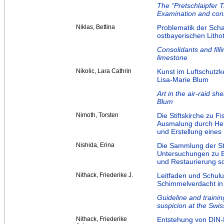
The “Pretschlaipfer T
Examination and cons
Niklas, Bettina
Problematik der Scha
ostbayerischen Lith
Consolidants and fill
limestone
Nikolic, Lara Cathrin
Kunst im Luftschutzk
Lisa-Marie Blum
Art in the air-raid sh
Blum
Nimoth, Torsten
Die Stiftskirche zu 
Ausmalung durch He
und Erstellung eines
Nishida, Erina
Die Sammlung der S
Untersuchungen zu B
und Restaurierung s
Nithack, Friederike J.
Leitfaden und Schul
Schimmelverdacht in 
Guideline and traini
suspicion at the Swis
Nithack, Friederike
Entstehung von DIN