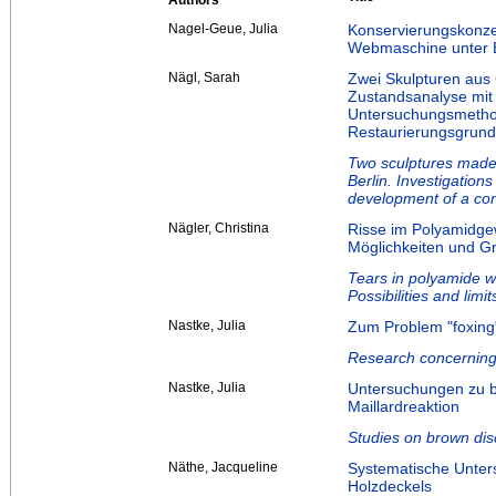
Authors
Nagel-Geue, Julia
Konservierungskonzept
Webmaschine unter B
Nägl, Sarah
Zwei Skulpturen aus 
Zustandsanalyse mit
Untersuchungsmethod
Restaurierungsgrun
Two sculptures made 
Berlin. Investigation
development of a co
Nägler, Christina
Risse im Polyamidge
Möglichkeiten und Gr
Tears in polyamide 
Possibilities and limi
Nastke, Julia
Zum Problem "foxing
Research concerning 
Nastke, Julia
Untersuchungen zu b
Maillardreaktion
Studies on brown disc
Näthe, Jacqueline
Systematische Unter
Holzdeckels