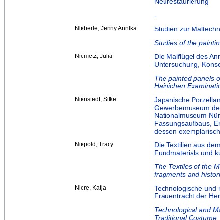
Neurestaurierung
-
Nieberle, Jenny Annika
Studien zur Maltech
Studies of the paint
Niemetz, Julia
Die Malflügel des Ann
Untersuchung, Konse
The painted panels of
Hainichen Examinatio
Nienstedt, Silke
Japanische Porzella
Gewerbemuseum der 
Nationalmuseum Nür
Fassungsaufbaus, Er
dessen exemplarisch
Niepold, Tracy
Die Textilien aus d
Fundmaterials und ku
The Textiles of the M
fragments and historic
Niere, Katja
Technologische und 
Frauentracht der He
Technological and Ma
Traditional Costume