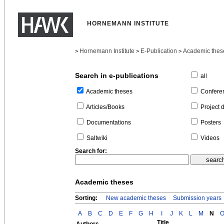
HORNEMANN INSTITUTE
Hornemann Institute
E-Publication
Academic thes
>
>
>
Search in e-publications
all
Confere
Academic theses
Project 
Articles/Books
Posters
Documentations
Videos
Saltwiki
Search for:
Academic theses
Sorting:
New academic theses
Submission years
A
B
C
D
E
F
G
H
I
J
K
L
M
N
Title