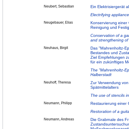
Neubert, Sebastian
Ein Elektrisiergerät
Electrifying applianc
Neugebauer, Elias
Konservierung einer
Reinigung und Festigu
Conservation of a g
and strengthening of 
Neuhaus, Birgit
Das "Mahrenholtz-Ep
Bestandes und Zusta
Ziel Empfehlungen z
für ein zukünftiges M
The "Mahrenholtz-Epi
Halberstadt
Neuhoff, Theresa
Zur Verwendung von 
Spätmittelalters
The use of stencils i
Neumann, Philipp
Restaurierung einer 
Restoration of a guit
Neumann, Andreas
Die Grabmale des Fri
Zustandsuntersuchung
Maßnahmenkonzept