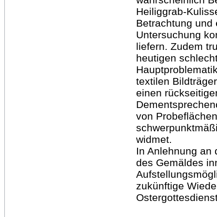
Heiliggrab-Kuliss
Betrachtung und 
Untersuchung kon
liefern. Zudem t
heutigen schlech
Hauptproblemati
textilen Bildträg
einen rückseitige
Dementsprechend
von Probeflächen
schwerpunktmäßi
widmet.
In Anlehnung an d
des Gemäldes inn
Aufstellungsmögl
zukünftige Wiede
Ostergottesdiens