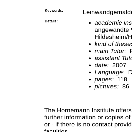
Keywords:
Leinwandgemälde,
Details:
academic inst
angewandte 
Hildesheim/H
kind of these
main Tutor:
P
assistant Tu
date:
2007
Language:
D
pages:
118
pictures:
86
The Hornemann Institute offers
further information or copies o
or - if there is no contact provi
faculties.