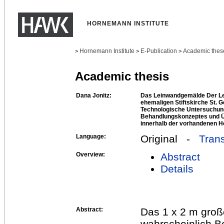
HORNEMANN INSTITUTE
Hornemann Institute
E-Publication
Academic thes
>
>
>
Academic thesis
Dana Jonitz:
Das Leinwandgemälde Der Le
ehemaligen Stiftskirche St. G
Technologische Untersuchung
Behandlungskonzeptes und Ü
innerhalb der vorhandenen He
Language:
Original -
Trans
Overview:
Abstract
Details
Abstract:
Das 1 x 2 m groß
wahrscheinlich B