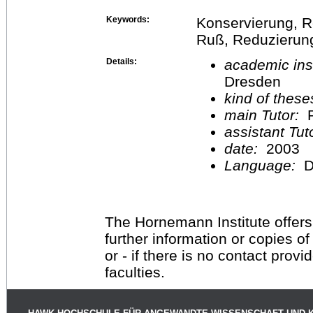
Keywords:
Konservierung, R
Ruß, Reduzierun
Details:
academic inst
Dresden
kind of these
main Tutor:
P
assistant Tu
date:
2003
Language:
D
The Hornemann Institute offers
further information or copies o
or - if there is no contact provi
faculties.