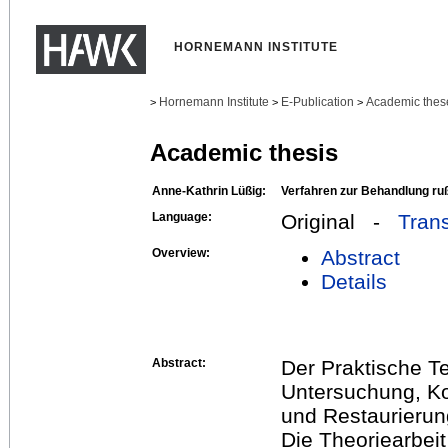
HORNEMANN INSTITUTE
Hornemann Institute
E-Publication
Academic thes
>
>
>
Academic thesis
Anne-Kathrin Lüßig:
Verfahren zur Behandlung ru
Language:
Original -
Trans
Overview:
Abstract
Details
Abstract:
Der Praktische Te
Untersuchung, Ko
und Restaurierun
Die Theoriearbeit 