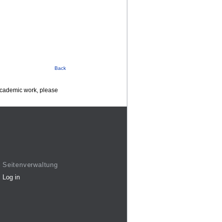
Back
 academic work, please
Seitenverwaltung
Log in