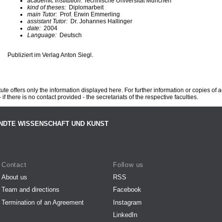
academic institution:
Technische Universität München
kind of theses:
Diplomarbeit
main Tutor:
Prof. Erwin Emmerling
assistant Tutor:
Dr. Johannes Hallinger
date:
2004
Language:
Deutsch
Publiziert im Verlag Anton Siegl.
te offers only the information displayed here. For further information or copies of
 if there is no contact provided - the secretariats of the respective faculties.
NDTE WISSENSCHAFT UND KUNST
Contact
Follow us
About us
RSS
Team and directions
Facebook
Termination of an Agreement
Instagram
LinkedIn