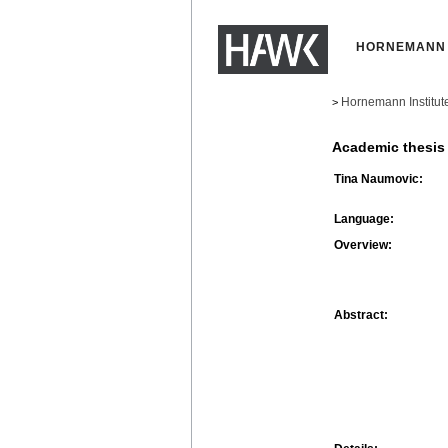
HORNEMANN 
Hornemann Institut
>
Academic thesis
Tina Naumovic:
Language:
Overview:
Abstract: