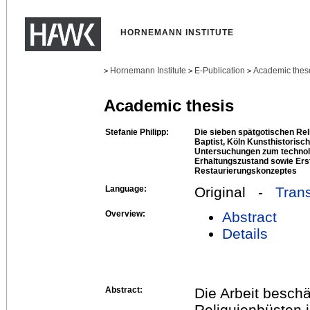
HORNEMANN INSTITUTE
Hornemann Institute
E-Publication
Academic thes
>
>
>
Academic thesis
Stefanie Philipp:
Die sieben spätgotischen Rel
Baptist, Köln Kunsthistorisc
Untersuchungen zum technol
Erhaltungszustand sowie Erst
Restaurierungskonzeptes
Language:
Original -
Trans
Overview:
Abstract
Details
Abstract:
Die Arbeit beschä
Reliquienbüsten i