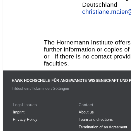
Deutschland
christiane.maier
The Hornemann Institute offers
further information or copies o
or - if there is no contact provi
faculties.
HAWK HOCHSCHULE FÜR ANGEWANDTE WISSENSCHAFT UND 
Hildesheim/Holzminden/Göttingen
Legal issues
Contact
Imprint
About us
Privacy Policy
Team and directions
Termination of an Agreement