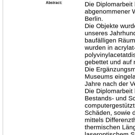
Abstract:
Die Diplomarbeit 
abgenommener W
Berlin.
Die Objekte wurde
unseres Jahrhund
baufälligen Räu
wurden in acrylat
polyvinylacetatd
gebettet und auf 
Die Ergänzungsmö
Museums eingela
Jahre nach der V
Die Diplomarbeit
Bestands- und S
computergestützt
Schäden, sowie d
mittels Differenz
thermischen Lä
laseroptischem 