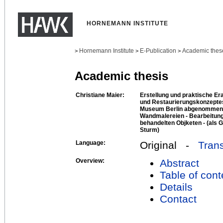
HORNEMANN INSTITUTE
Hornemann Institute
E-Publication
Academic thes
>
>
>
Academic thesis
Christiane Maier:
Erstellung und praktische Er
und Restaurierungskonzeptes
Museum Berlin abgenommenen
Wandmalereien - Bearbeitung
behandelten Objketen - (als 
Sturm)
Language:
Original -
Trans
Overview:
Abstract
Table of cont
Details
Contact