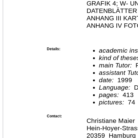
GRAFIK 4; W- U
DATENBLÄTTER
ANHANG III KAR
ANHANG IV FO
Details:
academic inst
kind of these
main Tutor:
P
assistant Tu
date:
1999
Language:
D
pages:
413
pictures:
74
Contact:
Christiane Maier
Hein-Hoyer-Stras
20359 Hamburg