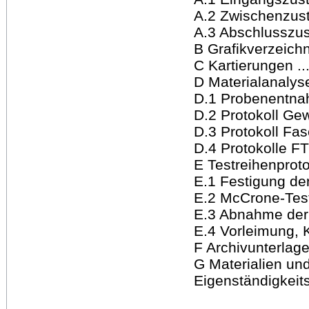
A.2 Zwischenzustand .
A.3 Abschlusszustand
B Grafikverzeichnis .
C Kartierungen .......
D Materialanalysen...
D.1 Probenentnahme .
D.2 Protokoll Gewe
D.3 Protokoll Fasera
D.4 Protokolle FTIR
E Testreihenprotokoll
E.1 Festigung der G
E.2 McCrone-Test ....
E.3 Abnahme der 
E.4 Vorleimung, Ki
F Archivunterlagen ..
G Materialien und B
Eigenständigkeitserk