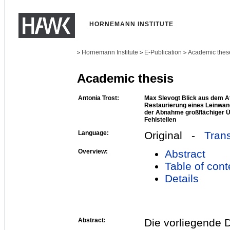
HORNEMANN INSTITUTE
Hornemann Institute
E-Publication
Academic thes
>
>
>
Academic thesis
Antonia Trost:
Max Slevogt Blick aus dem A
Restaurierung eines Leinwa
der Abnahme großflächiger Ü
Fehlstellen
Language:
Original -
Trans
Overview:
Abstract
Table of cont
Details
Abstract:
Die vorliegende D