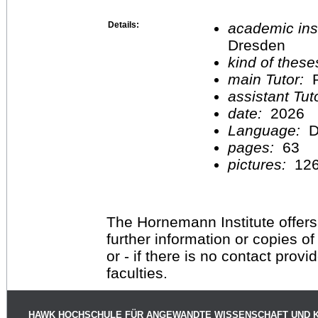
Details:
academic inst
Dresden
kind of these
main Tutor:
P
assistant Tu
date:
2026
Language:
D
pages:
63
pictures:
12
The Hornemann Institute offers
further information or copies o
or - if there is no contact provi
faculties.
HAWK HOCHSCHULE FÜR ANGEWANDTE WISSENSCHAFT UND 