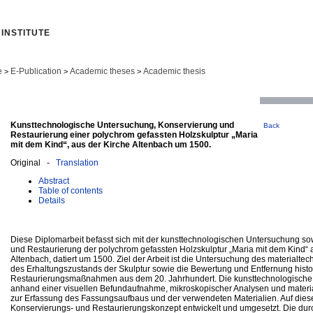
INSTITUTE
e
E-Publication
Academic theses
Academic thesis
>
>
>
Kunsttechnologische Untersuchung, Konservierung und
Back
Restaurierung einer polychrom gefassten Holzskulptur „Maria
mit dem Kind“, aus der Kirche Altenbach um 1500.
Original -
Translation
Abstract
Table of contents
Details
Diese Diplomarbeit befasst sich mit der kunsttechnologischen Untersuchung s
und Restaurierung der polychrom gefassten Holzskulptur „Maria mit dem Kind“ 
Altenbach, datiert um 1500. Ziel der Arbeit ist die Untersuchung des materialt
des Erhaltungszustands der Skulptur sowie die Bewertung und Entfernung histo
Restaurierungsmaßnahmen aus dem 20. Jahrhundert. Die kunsttechnologische 
anhand einer visuellen Befundaufnahme, mikroskopischer Analysen und mater
zur Erfassung des Fassungsaufbaus und der verwendeten Materialien. Auf dies
Konservierungs- und Restaurierungskonzept entwickelt und umgesetzt. Die dur