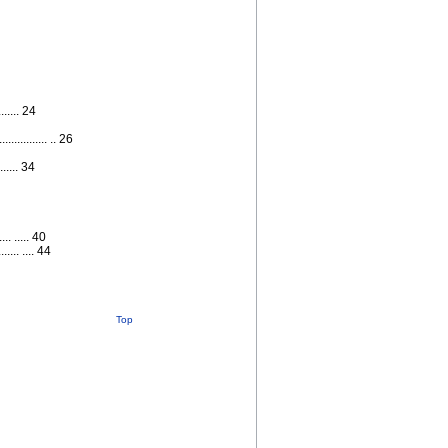
..... 24
........... .. 26
.... 34
. ..... 40
... .... 44
Top