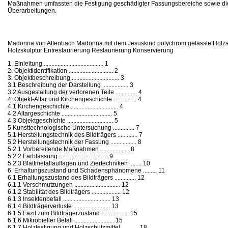
Maßnahmen umfassten die Festigung geschädigter Fassungsbereiche sowie di
Überarbeitungen.
Madonna von Altenbach Madonna mit dem Jesuskind polychrom gefasste Holzsk
Holzskulptur Entrestaurierung Restaurierung Konservierung
1. Einleitung ....................................... 1
2. Objektidentifikation ............................. 2
3. Objektbeschreibung................................ 3
3.1 Beschreibung der Darstellung ................. 3
3.2 Ausgestaltung der verlorenen Teile .............. 4
4. Objekt-Altar und Kirchengeschichte ............... 4
4.1 Kirchengeschichte ............................... 4
4.2 Altargeschichte ................................. 5
4.3 Objektgeschichte .............................. 5
5 Kunsttechnologische Untersuchung .............. 7
5.1 Herstellungstechnik des Bildträgers ............. 7
5.2 Herstellungstechnik der Fassung ................. 8
5.2.1 Vorbereitende Maßnahmen ................... 8
5.2.2 Farbfassung ................................ 9
5.2.3 Blattmetallauflagen und Ziertechniken ........ 10
6. Erhaltungszustand und Schadensphänomene ......... 11
6.1 Erhaltungszustand des Bildträgers .............. 12
6.1.1 Verschmutzungen .............................. 12
6.1.2 Stabilität des Bildträgers ................... 12
6.1.3 Insektenbefall ............................... 13
6.1.4 Bildträgerverluste ........................ 13
6.1.5 Fazit zum Bildträgerzustand .................. 15
6.1.6 Mikrobieller Befall .......................... 15
6.1.7 Holzfestigung und Holzschutzmittel ........... 18