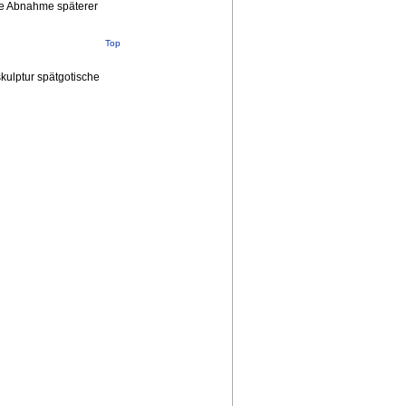
e Abnahme späterer
Top
ulptur spätgotische