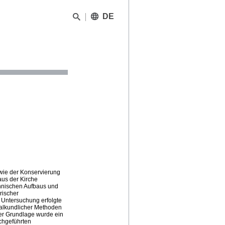
DE
owie der Konservierung
aus der Kirche
echnischen Aufbaus und
rischer
Untersuchung erfolgte
ialkundlicher Methoden
er Grundlage wurde ein
chgeführten