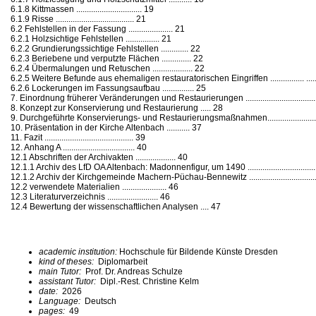
6.1.8 Kittmassen ............................... 19
6.1.9 Risse ..................................... 21
6.2 Fehlstellen in der Fassung ..................... 21
6.2.1 Holzsichtige Fehlstellen ................ 21
6.2.2 Grundierungssichtige Fehlstellen ............. 22
6.2.3 Beriebene und verputzte Flächen .............. 22
6.2.4 Übermalungen und Retuschen ................... 22
6.2.5 Weitere Befunde aus ehemaligen restauratorischen Eingriffen ................ ......
6.2.6 Lockerungen im Fassungsaufbau ............... 25
7. Einordnung früherer Veränderungen und Restaurierungen ......................................
8. Konzept zur Konservierung und Restaurierung ..... 28
9. Durchgeführte Konservierungs- und Restaurierungsmaßnahmen.........................
10. Präsentation in der Kirche Altenbach ........... 37
11. Fazit .......................................... 39
12. Anhang A .................................. 40
12.1 Abschriften der Archivakten ................... 40
12.1.1 Archiv des LfD OA Altenbach: Madonnenfigur, um 1490 ...................................
12.1.2 Archiv der Kirchgemeinde Machern-Püchau-Bennewitz ...................................
12.2 verwendete Materialien ..................... 46
12.3 Literaturverzeichnis ........................ 46
12.4 Bewertung der wissenschaftlichen Analysen .... 47
academic institution:
Hochschule für Bildende Künste Dresden
kind of theses:
Diplomarbeit
main Tutor:
Prof. Dr. Andreas Schulze
assistant Tutor:
Dipl.-Rest. Christine Kelm
date:
2026
Language:
Deutsch
pages:
49