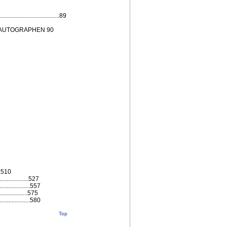
............................89
 AUTOGRAPHEN 90
...510
..............527
...............557
................575
...............580
Top