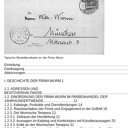
Typische Bestellpostkarte an die Firma Wurm
Einleitung...............................................................................................................................
Danksagung..........................................................................................................................
Abkürzungen.........................................................................................................................
I. GESCHICHTE DER FIRMA WURM 1
1.1. ADRESSEN UND
BESITZVERHÄLTNISSE...................................................................................................
1.2. EINORDNUNG DER FIRMA WURM IM FARBENHANDEL DER
JAHRHUNDERTWENDE...................................12
1.2.1. Kataloge, Produkte und Dienstleistungen 14
1.2.2. Repräsentation der Firma und Engagement in der GzBrM 18
1.2.3. Die Wurmsche Tempera 21
1.2.3.1. Zeitraum der Herstellung 21
1.2.3.2. Aussagen im Katalog und Konkordanz mit Künstleraussagen 25
1.2.3.3. Kritik an der Wurmschen Tempera 31