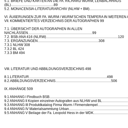
5.1. BRIEFE UND KARTEN AN DIE FA. RICHARD WURM, LENBACHHAUS
(BL)..................................................89
5.2. MONACENSIA-LITERATURARCHIV (NLHW + BM)........................................................
VI. ÄUßERUNGEN ZUR FA. WURM / WURM’SCHEN TEMPERA IN WEITEREN
VII. KOMMENTIERTES VERZEICHNIS DER AUTOGRAPHEN 99
7.1. ÜBERSICHT DER AUTOGRAPHEN IN ALLEN
NACHLÄSSEN...........................................................................99
7.2. BSB-ANA 416 (NLRW)....................................................................................120
7.3. ERGÄNZUNGEN.......................................................................308
7.3.1 NLHW 308
7.3.2 BL 424
7.3.3 BM 494
VIII. LITERATUR UND ABBILDUNGSVERZEICHNIS 498
8.1.LITERATUR...........................................................................................498
8.2.ABBILDUNGSVERZEICHNIS.................................................................506
IX. ANHÄNGE 509
9.1 ANHANG I Findbuch BSB.........................................................................................
9.2 ANHANG II Kopien einzelner Autografen aus NLHW und BL...................................
9.3 ANHANG III Produktkatalog Firma Wurm / Firmenstempel........................................
9.4 ANHANG IV Materialsammlung Urban.......................................................................
9.5 ANHANG V Beilage der Fa. Leopold Hess in der WDK.............................................