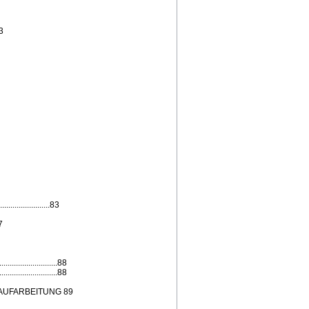
3
.....................83
7
............................88
............................88
AUFARBEITUNG 89