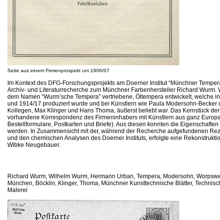
Seite aus einem Firmenprospekt um 1906/07
Im Kontext des DFG-Forschungsprojekts am Doerner Institut “Münchner Temper
Archiv- und Literaturrecherche zum Münchner Farbenhersteller Richard Wurm. W
dem Namen “Wurm’sche Tempera” vertriebene, Öltempera entwickelt, welche in
und 1914/17 produziert wurde und bei Künstlern wie Paula Modersohn-Becker
Kollegen, Max Klinger und Hans Thoma, äußerst beliebt war. Das Kernstück der 
vorhandene Korrespondenz des Firmeninhabers mit Künstlern aus ganz Europa
Bestellformulare, Postkarten und Briefe). Aus diesen konnten die Eigenschaften 
werden. In Zusammensicht mit der, während der Recherche aufgefundenen Rezep
und den chemischen Analysen des Doerner Instituts, erfolgte eine Rekonstruktio
Wibke Neugebauer.
Richard Wurm, Wilhelm Wurm, Hermann Urban, Tempera, Modersohn, Worpsw
München, Böcklin, Klinger, Thoma, Münchner Kunsttechnische Blätter, Technisch
Malerei