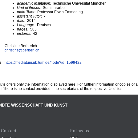
academic institution:
Technische Universität München
kind of theses:
Seminararbeit
main Tutor:
Professor Erwin Emmerling
assistant Tutor:
-
date:
2014
Language:
Deutsch
pages:
583
pictures:
42
Christine Berberich
christine@
berberi.ch
s
https://mediatum.ub.tum.de/node?id=1599422
te offers only the information displayed here. For further information or copies of
 if there is no contact provided - the secretariats of the respective faculties.
NDTE WISSENSCHAFT UND KUNST
Contact
Follow us