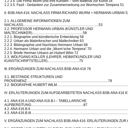
1.2.3.4. Die Firma Wurm und ihre Kunden – vom Material zur Kunst 34
1.2.3.5. Fazit - Gedanken zur Zusammensetzung zur Wurmschen Tempera 51
II. BSB-ANA 416: NACHLASS FIRMA RICHARD WURM + HERMANN URBAN 5
2.1. ALLGEMEINE INFORMATIONEN ZUM
NACHLASS........................................................................................53
2.2. PROFESSOR HERMANN URBAN (KÜNSTLER UND
MALTECHNIKER)...........................................................58
2.2.1. Biographie und künstlerische Entwicklung 58
2.2.2. Urban als Malerforscher und Maltechniker 63
2.2.3. Bibliographie und Nachlass Hermann Urban 68
2.2.4. Hermann Urban und die „Wurm’sche Tempera“ 70
2.2.5. Briefe Herman Urbans an Hubert Wilm 72
2.3. WOLFGANG KOLLER (LEHRER, HEIMATKUNDLER UND
KUNSTSCHRIFTSTELLER).....................................75
III. ERGÄNZUNGEN ZUM NACHLASS BSB-ANA 416 78
3.1. BESTÄNDE STRUKTUREN UND
PROVENIENZ...............................................................................................78
3.2. BIOGRAPHIE HUBERT WILM......................................................................................
IV. ERLÄUTERUNGEN ZUM AUFGEARBEITETEN NACHLASS BSB-ANA 416 8
4.1. ANA 416.A UND ANA 416.B.I – TABELLARISCHE
AUFBEREITUNG.............................................................87
4.2. ANA 416.B.II..................................................................................................................
4.3. ANA 416.B.III.................................................................................................................
V. ERGÄNZUNGEN ZUM NACHLASS BSB-ANA 416: ERLÄUTERUNGEN ZUR 