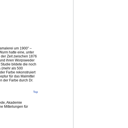
amalerei um 1900” –
urm hatte eine, unter
 der Zeit zwischen 1876
 und ihren Worpsweder
Studie bildete die noch
 (mehr als 500
der Farbe rekonstruiert
tur für das Malmittel
n der Farbe durch Dr.
Top
ede, Akademie
e Mitteilungen für