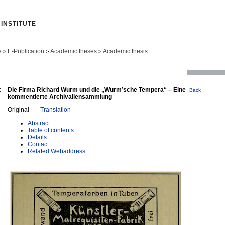
INSTITUTE
e
E-Publication
Academic theses
Academic thesis
>
>
>
:
Die Firma Richard Wurm und die „Wurm’sche Tempera“ – Eine
Back
kommentierte Archivaliensammlung
Original -
Translation
Abstract
Table of contents
Details
Contact
Related Webaddress