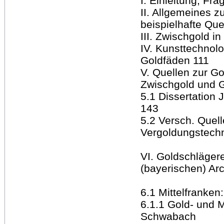
I. Einleitung, Fr
II. Allgemeines z
beispielhafte Qu
III. Zwischgold i
IV. Kunsttechnol
Goldfäden 111
V. Quellen zur Go
Zwischgold und 
5.1 Dissertation 
143
5.2 Versch. Quell
Vergoldungstech
VI. Goldschlägere
(bayerischen) Ar
6.1 Mittelfranke
6.1.1 Gold- und M
Schwabach