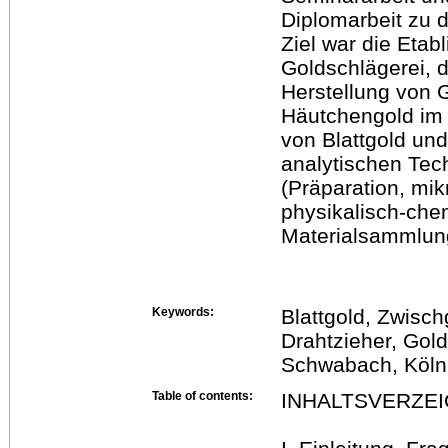
Diplomarbeit zu 
Ziel war die Eta
Goldschlägerei, d
Herstellung von 
Häutchengold im 
von Blattgold un
analytischen Tec
(Präparation, mi
physikalisch-chem
Materialsammlung
Keywords:
Blattgold, Zwisch
Drahtzieher, Gol
Schwabach, Köln
Table of contents:
INHALTSVERZEI