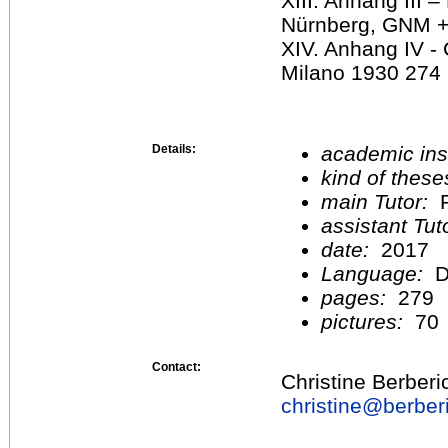
XIII. Anhang III 
Nürnberg, GNM + 
XIV. Anhang IV - C
Milano 1930 274
Details:
academic inst
kind of these
main Tutor:
P
assistant Tu
date:
2017
Language:
D
pages:
279
pictures:
70
Contact:
Christine Berberi
christine@
berber