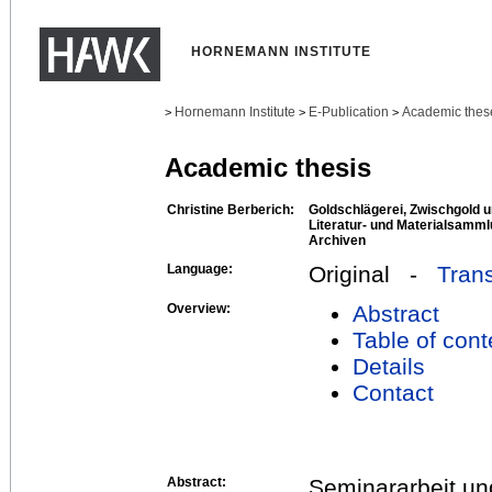
HORNEMANN INSTITUTE
Hornemann Institute
E-Publication
Academic thes
>
>
>
Academic thesis
Christine Berberich:
Goldschlägerei, Zwischgold u
Literatur- und Materialsamml
Archiven
Language:
Original -
Trans
Overview:
Abstract
Table of cont
Details
Contact
Abstract:
Seminararbeit und