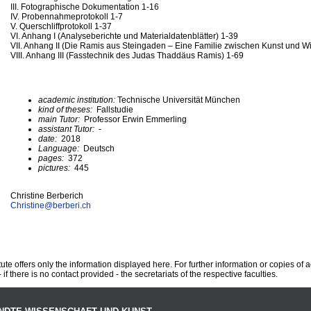
III. Fotographische Dokumentation 1-16
IV. Probennahmeprotokoll 1-7
V. Querschliffprotokoll 1-37
VI. Anhang I (Analyseberichte und Materialdatenblätter) 1-39
VII. Anhang II (Die Ramis aus Steingaden – Eine Familie zwischen Kunst und W
VIII. Anhang III (Fasstechnik des Judas Thaddäus Ramis) 1-69
academic institution:
Technische Universität München
kind of theses:
Fallstudie
main Tutor:
Professor Erwin Emmerling
assistant Tutor:
-
date:
2018
Language:
Deutsch
pages:
372
pictures:
445
Christine Berberich
Christine@
berberi.ch
te offers only the information displayed here. For further information or copies of
 if there is no contact provided - the secretariats of the respective faculties.