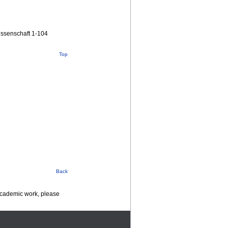
issenschaft 1-104
Top
Back
 academic work, please