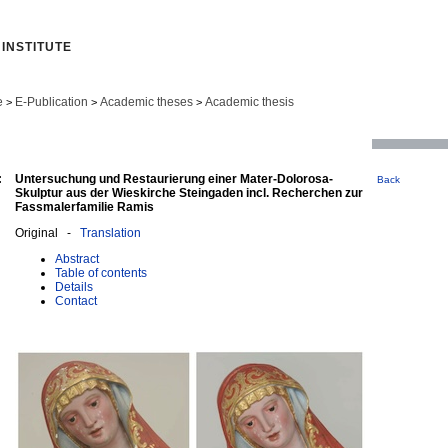
INSTITUTE
e
E-Publication
Academic theses
Academic thesis
>
>
>
:
Untersuchung und Restaurierung einer Mater-Dolorosa-
Back
Skulptur aus der Wieskirche Steingaden incl. Recherchen zur
Fassmalerfamilie Ramis
Original -
Translation
Abstract
Table of contents
Details
Contact