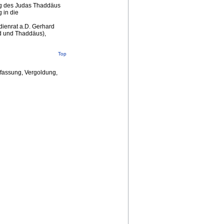
ng des Judas Thaddäus
 in die
dienrat a.D. Gerhard
d und Thaddäus),
Top
fassung, Vergoldung,