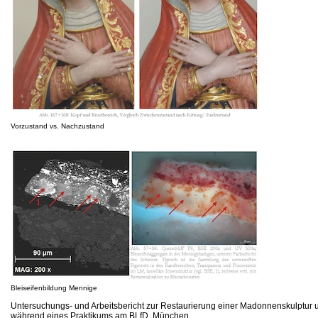
Vorzustand vs. Nachzustand
Bleiseifenbildung Mennige
Untersuchungs- und Arbeitsbericht zur Restaurierung einer Madonnenskulptur u
während eines Praktikums am BLfD, München.