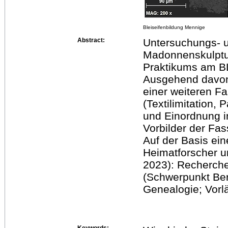
Bleiseifenbildung Mennige
Abstract:
Untersuchungs- u
Madonnenskulptur
Praktikums am B
Ausgehend davon:
einer weiteren 
(Textilimitation,
und Einordnung in
Vorbilder der Fa
Auf der Basis ein
Heimatforscher u
2023): Recherche
(Schwerpunkt Be
Genealogie; Vorl
Keywords: