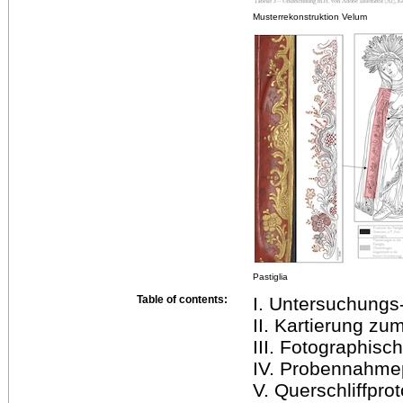
Musterrekonstruktion Velum
Pastiglia
Table of contents:
I. Untersuchungs-
II. Kartierung z
III. Fotographis
IV. Probennahmep
V. Querschliffprot