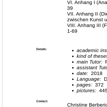
VI. Anhang I (Ana
39
VII. Anhang II (D
zwischen Kunst 
VIII. Anhang III
1-69
Details:
academic inst
kind of these
main Tutor:
P
assistant Tu
date:
2018
Language:
D
pages:
372
pictures:
44
Contact:
Christine Berberi