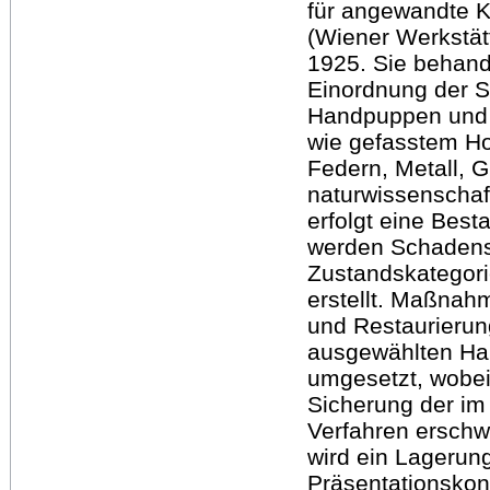
für angewandte K
(Wiener Werkstät
1925. Sie behande
Einordnung der 
Handpuppen und 3
wie gefasstem Holz
Federn, Metall, G
naturwissenschaf
erfolgt eine Bes
werden Schadensb
Zustandskategori
erstellt. Maßnah
und Restaurierun
ausgewählten H
umgesetzt, wobei
Sicherung der im
Verfahren erschw
wird ein Lagerun
Präsentationskon