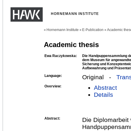
HORNEMANN INSTITUTE
Hornemann Institute
E-Publication
Academic thes
>
>
>
Academic thesis
Ewa Raczykowska:
Die Handpuppensammlung der
dem Museum für angewandte
Sicherung und Konzeptentwick
Aufbewahrung und Präsentat
Language:
Original -
Trans
Overview:
Abstract
Details
Abstract:
Die Diplomarbeit 
Handpuppensam