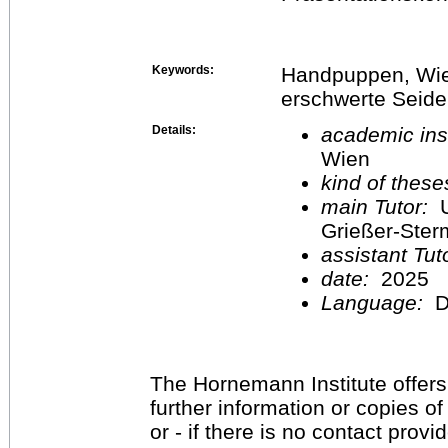
Keywords:
Handpuppen, Wien
erschwerte Seide
Details:
academic inst
Wien
kind of these
main Tutor:
U
Grießer-Ste
assistant Tu
date:
2025
Language:
D
The Hornemann Institute offers
further information or copies o
or - if there is no contact provi