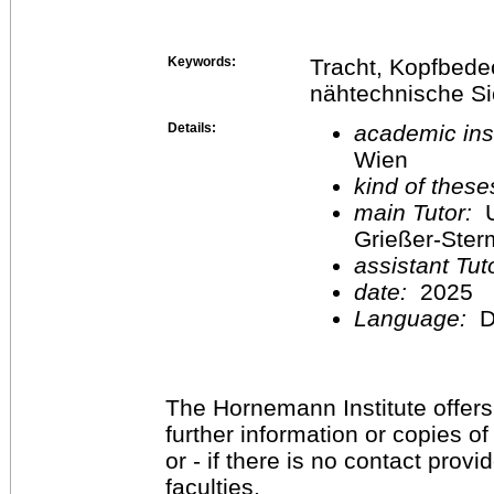
Keywords:
Tracht, Kopfbedec
nähtechnische S
Details:
academic inst
Wien
kind of these
main Tutor:
U
Grießer-Ste
assistant Tu
date:
2025
Language:
D
The Hornemann Institute offers
further information or copies o
or - if there is no contact provi
faculties.