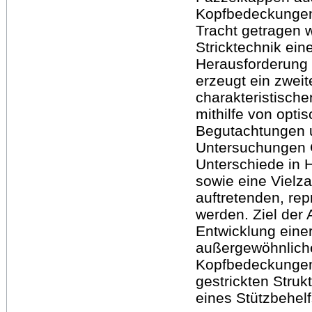
Kopfbedeckungen,
Tracht getragen w
Stricktechnik ei
Herausforderung 
erzeugt ein zwei
charakteristisch
mithilfe von opti
Begutachtungen u
Untersuchungen
Unterschiede in H
sowie eine Vielz
auftretenden, re
werden. Ziel der A
Entwicklung eine
außergewöhnlich
Kopfbedeckungen,
gestrickten Struk
eines Stützbehelf