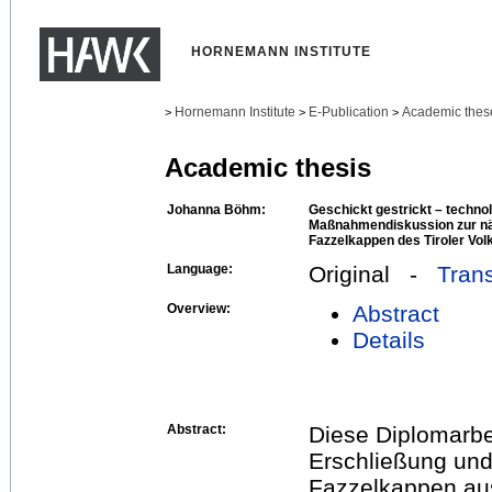
HORNEMANN INSTITUTE
Hornemann Institute
E-Publication
Academic thes
>
>
>
Academic thesis
Johanna Böhm:
Geschickt gestrickt – techno
Maßnahmendiskussion zur nä
Fazzelkappen des Tiroler V
Language:
Original -
Trans
Overview:
Abstract
Details
Abstract:
Diese Diplomarbe
Erschließung und
Fazzelkappen au