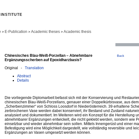
INSTITUTE
e
E-Publication
Academic theses
Academic thesis
>
>
>
Chinesisches Blau-Weiß-Porzellan – Abnehmbare
Back
Ergänzungsscherben auf Epoxidharzbasis?
Original -
Translation
Abstract
Details
Die vorliegende Diplomarbeit befasst sich mit der Konservierung und Restaurie
chinesischen Blau-Weiß-Porzellans, genauer einer Doppelkürbisvase, aus de
„Scherbenzimmer“ von Schloss Loosdorf in Niederösterreich. 39 erhaltene Sch
zerbrochenen Vase werden dabei konserviert, ihr Bestand und Zustand naturwis
analysiert und dokumentiert. Im Weiteren wird ein Konzept für die Herstellung 
abnehmbarer Ergänzungen entwickelt, die nicht geklebt werden, sondern wie Pu
einsetzbar und wieder abnehmbar sein sollen. Mittels Innengerüst und einer m
Befestigung wird eine Möglichkeit dargestellt, wie vollständig reversible und l
Ergänzungen an Vasen umgesetzt werden können.