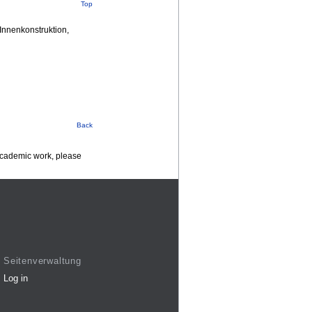
Top
nnenkonstruktion,
Back
 academic work, please
Seitenverwaltung
Log in