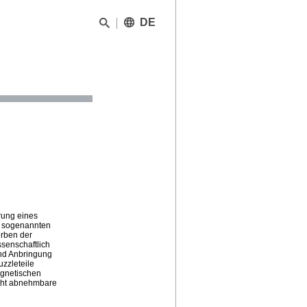
DE
rung eines
m sogenannten
erben der
senschaftlich
und Anbringung
zzleteile
agnetischen
eicht abnehmbare