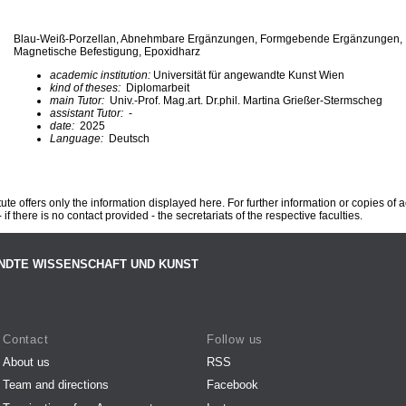
Blau-Weiß-Porzellan, Abnehmbare Ergänzungen, Formgebende Ergänzungen, I
Magnetische Befestigung, Epoxidharz
academic institution:
Universität für angewandte Kunst Wien
kind of theses:
Diplomarbeit
main Tutor:
Univ.-Prof. Mag.art. Dr.phil. Martina Grießer-Stermscheg
assistant Tutor:
-
date:
2025
Language:
Deutsch
te offers only the information displayed here. For further information or copies of
 if there is no contact provided - the secretariats of the respective faculties.
NDTE WISSENSCHAFT UND KUNST
Contact
Follow us
About us
RSS
Team and directions
Facebook