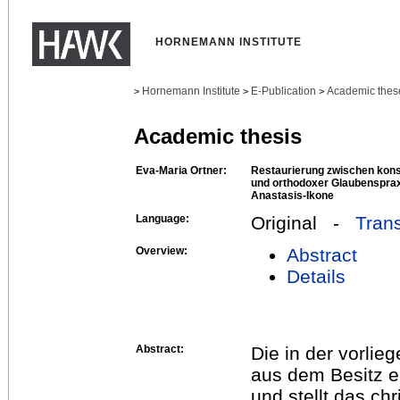
HORNEMANN INSTITUTE
Hornemann Institute
E-Publication
Academic thes
>
>
>
Academic thesis
Eva-Maria Ortner:
Restaurierung zwischen kon
und orthodoxer Glaubenspraxi
Anastasis-Ikone
Language:
Original -
Trans
Overview:
Abstract
Details
Abstract:
Die in der vorlie
aus dem Besitz e
und stellt das chr