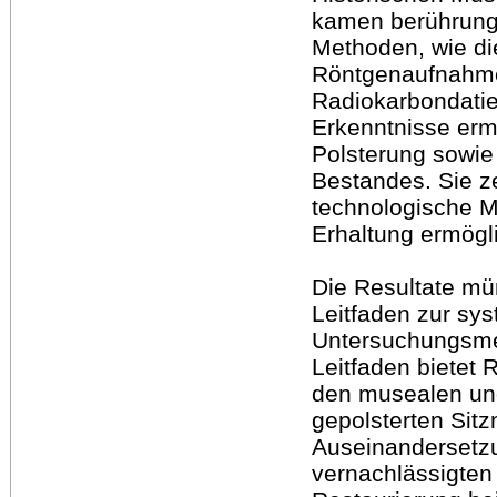
kamen berührungs
Methoden, wie di
Röntgenaufnahme
Radiokarbondati
Erkenntnisse erm
Polsterung sowie
Bestandes. Sie ze
technologische M
Erhaltung ermögl
Die Resultate mü
Leitfaden zur sy
Untersuchungsmet
Leitfaden bietet 
den musealen un
gepolsterten Sitz
Auseinandersetzu
vernachlässigten