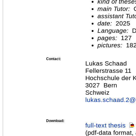
kind of these
main Tutor:
C
assistant Tu
date:
2025
Language:
D
pages:
127
pictures:
18
Contact:
Lukas Schaad
Fellerstrasse 11
Hochschule der 
3027 Bern
Schweiz
lukas.schaad.2@
Download:
full-text thesis
(pdf-data format