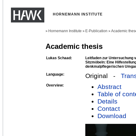
HORNEMANN INSTITUTE
Hornemann Institute
E-Publication
Academic thes
>
>
>
Academic thesis
Lukas Schaad:
Leitfaden zur Untersuchung 
Sitzmöbeln: Eine Hilfestellu
denkmalpflegerischen Umgang
Language:
Original -
Trans
Overview:
Abstract
Table of cont
Details
Contact
Download